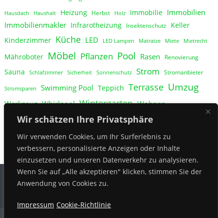
Immobilien
Heizung
Immobilie
Herbst
Hausdach
Haushalt
Holz
Immobilienmakler
Infrarotheizung
Keller
Insektenschutz
Küche
LED
Kinderzimmer
LED Lampen
Matratze
Miete
Mietrecht
Möbel
Pool
Pflanzen
Rasen
Mähroboter
Renovierung
Strom
Sauna
Stromanbieter
Schlafzimmer
Sicherheit
Sonnenschutz
Umzug
Terrasse
Swimming Pool
Teppich
Stromsparen
Wintergarten
Werkzeug
Whirlpool
Wohnen
Wohnung
Wir schätzen Ihre Privatsphäre
Zaun
Ökostrom
Wir verwenden Cookies, um Ihr Surferlebnis zu
verbessern, personalisierte Anzeigen oder Inhalte
einzusetzen und unseren Datenverkehr zu analysieren.
Wenn Sie auf „Alle akzeptieren" klicken, stimmen Sie der
Anwendung von Cookies zu.
Impressum
Cookie-Richtlinie
Theme by news-vibrant | garten-und-haus.com
|
Theme: News Vibrant by