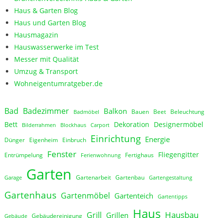
Haus & Garten Blog
Haus und Garten Blog
Hausmagazin
Hauswasserwerke im Test
Messer mit Qualität
Umzug & Transport
Wohneigentumratgeber.de
Bad
Badezimmer
Balkon
Bauen
Beet
Beleuchtung
Badmöbel
Bett
Dekoration
Designermöbel
Bilderrahmen
Blockhaus
Carport
Einrichtung
Energie
Dünger
Eigenheim
Einbruch
Fenster
Fliegengitter
Entrümpelung
Fertighaus
Ferienwohnung
Garten
Gartenarbeit
Gartenbau
Garage
Gartengestaltung
Gartenhaus
Gartenmöbel
Gartenteich
Gartentipps
Haus
Hausbau
Grill
Grillen
Gebäudereinigung
Gebäude