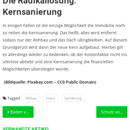
Die Radikallösung:
Kernsanierung
In einigen Fällen ist die einzige Möglichkeit die Immobilie noch
zu retten die Kernsanierung. Das heißt, alles wird entfernt
sodass nur der Rohbau und das Dach übrigbleiben. Auf diesem
Grundgerüst wird dann der neue Kern aufgebaut. Hierbei gilt
es allerdings wieder zu bedenken, ob der Kostenfaktor nicht ins
uferlose abhebt und eine Kernsanierung die finanziellen
Möglichkeiten übersteigen würde.
(Bildquelle: Pixabay.com – CC0 Public Domain)
Tagged
Altbau
Haus
Sanierung
Beitragsnavigation
Boden verdichten mit einem Handstampfer
Schutz vor Insekten und Insektenstichen
VERWANDTE ARTIKEL