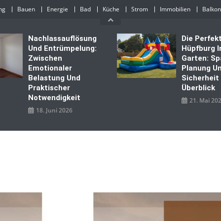
ng
Bauen
Energie
Bad
Küche
Strom
Immobilien
Balkon
Nachlassauflösung
Die Perfek
Und Entrümpelung:
Hüpfburg 
Zwischen
Garten: Sp
Emotionaler
Planung U
Belastung Und
Sicherheit
Praktischer
Überblick
Notwendigkeit
21. Mai 20
18. Juni 2026