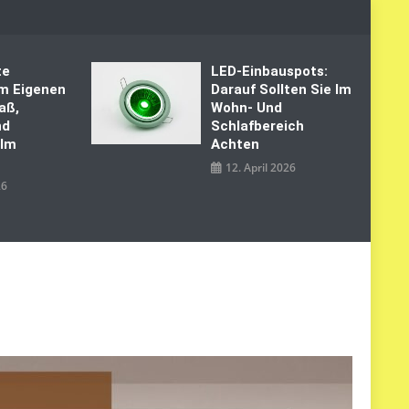
te
LED‑Einbauspots:
Im Eigenen
Darauf Sollten Sie Im
aß,
Wohn- Und
nd
Schlafbereich
 Im
Achten
12. April 2026
26