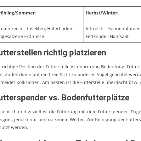
rühling/Sommer
:
Herbst/Winter
:
roteinreich – Insekten, Haferflocken,
fettreich – Sonnenblumen
ngesalzene Erdnüsse
Fettknödel, Hanfsaat
utterstellen richtig platzieren
e richtige Position der Futterstelle ist enorm von Bedeutung. Futte
in. Zudem kann auf die freie Sicht zu anderen Vögel geachtet wer
rmeidet Kollisionen. Am besten ist die Futterstelle überdacht bzw. 
utterspender vs. Bodenfutterplätze
gienisch und gezielt ist die Fütterung mit dem Futterspender. Dage
eignet, jedoch nur bei trockenem Wetter. Zur Reinigung der Futter
nutzt werden.