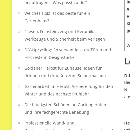
R
beauftragen – Was passt zu dir?
A
Welches Holz ist das beste für ein
H
Gartenhaus?
K
B
Fliesen, Feinsteinzeug und Keramik:
Werkzeuge und Sicherheit beim Verlegen
W
DIY-Upcycling: So verwandelst du Türen und
Holzreste in Designstücke
L
Goldener Herbst für Zuhause: Ideen für
Ni
drinnen und draußen zum Selbermachen
Be
Gartenarbeit im Herbst: Vorbereitung für den
Ni
Winter und das nächste Frühjahr
au
Die häufigsten Schäden an Gartengeräten
und ihre fachgerechte Behebung
Professionelle Wand- und
He