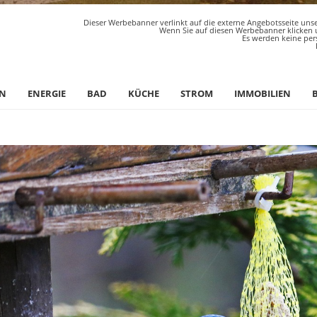
Dieser Werbebanner verlinkt auf die externe Angebotsseite unse
Wenn Sie auf diesen Werbebanner klicken u
Es werden keine per
N
ENERGIE
BAD
KÜCHE
STROM
IMMOBILIEN