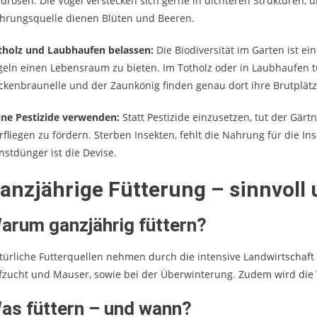
ldrosen. Die Vögel verstecken sich gerne in dichteren Strukturen, u
hrungsquelle dienen Blüten und Beeren.
tholz und Laubhaufen belassen:
Die Biodiversität im Garten ist 
geln einen Lebensraum zu bieten. Im Totholz oder in Laubhaufen 
ckenbraunelle und der Zaunkönig finden genau dort ihre Brutplätz
ine Pestizide verwenden:
Statt Pestizide einzusetzen, tut der Gär
orfliegen zu fördern. Sterben Insekten, fehlt die Nahrung für die I
nstdünger ist die Devise.
anzjährige Fütterung – sinnvoll 
arum ganzjährig füttern?
türliche Futterquellen nehmen durch die intensive Landwirtschaft a
fzucht und Mauser, sowie bei der Überwinterung. Zudem wird die Vi
as füttern – und wann?