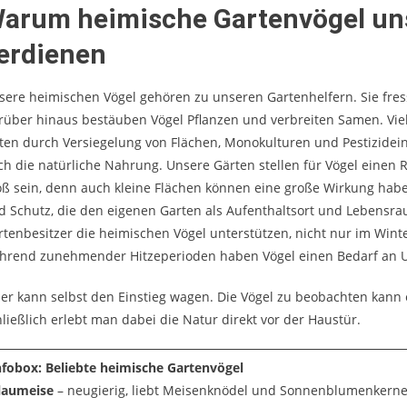
arum heimische Gartenvögel un
erdienen
sere heimischen Vögel gehören zu unseren Gartenhelfern. Sie fres
rüber hinaus bestäuben Vögel Pflanzen und verbreiten Samen. Viel
lten durch Versiegelung von Flächen, Monokulturen und Pestizidei
ch die natürliche Nahrung. Unsere Gärten stellen für Vögel einen 
oß sein, denn auch kleine Flächen können eine große Wirkung habe
d Schutz, die den eigenen Garten als Aufenthaltsort und Lebensrau
rtenbesitzer die heimischen Vögel unterstützen, nicht nur im Wint
hrend zunehmender Hitzeperioden haben Vögel einen Bedarf an 
der kann selbst den Einstieg wagen. Die Vögel zu beobachten ka
hließlich erlebt man dabei die Natur direkt vor der Haustür.
nfobox: Beliebte heimische Gartenvögel
laumeise
– neugierig, liebt Meisenknödel und Sonnenblumenkern