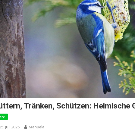
üttern, Tränken, Schützen: Heimische 
iere
25. Juli 2025
Manuela