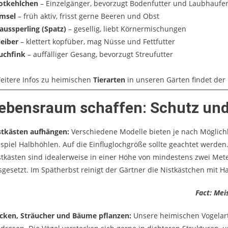
otkehlchen
– Einzelgänger, bevorzugt Bodenfutter und Laubhaufe
msel
– früh aktiv, frisst gerne Beeren und Obst
aussperling (Spatz)
– gesellig, liebt Körnermischungen
leiber
– klettert kopfüber, mag Nüsse und Fettfutter
uchfink
– auffälliger Gesang, bevorzugt Streufutter
eitere Infos zu heimischen
Tierarten
in unseren Gärten findet der
ebensraum schaffen: Schutz und
stkästen aufhängen:
Verschiedene Modelle bieten je nach Möglichk
ispiel Halbhöhlen. Auf die Einfluglochgröße sollte geachtet werden.
stkästen sind idealerweise in einer Höhe von mindestens zwei Met
sgesetzt. Im Spätherbst reinigt der Gärtner die Nistkästchen mi
Fact:
Mei
cken, Sträucher und Bäume pflanzen:
Unsere heimischen Vogelar