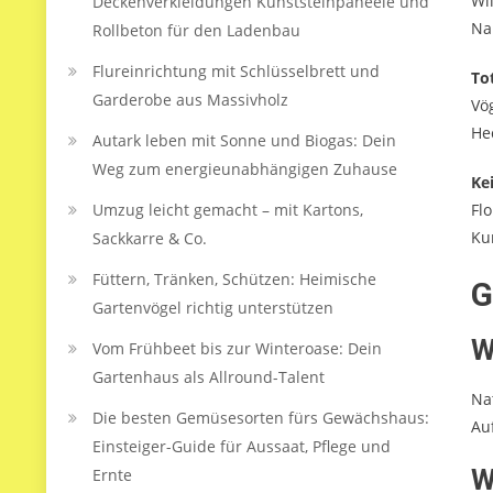
Wi
Deckenverkleidungen Kunststeinpaneele und
Na
Rollbeton für den Ladenbau
Flureinrichtung mit Schlüsselbrett und
To
Garderobe aus Massivholz
Vö
He
Autark leben mit Sonne und Biogas: Dein
Weg zum energieunabhängigen Zuhause
Ke
Umzug leicht gemacht – mit Kartons,
Fl
Ku
Sackkarre & Co.
Füttern, Tränken, Schützen: Heimische
G
Gartenvögel richtig unterstützen
W
Vom Frühbeet bis zur Winteroase: Dein
Gartenhaus als Allround-Talent
Na
Die besten Gemüsesorten fürs Gewächshaus:
Au
Einsteiger-Guide für Aussaat, Pflege und
W
Ernte