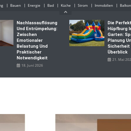
ng
Bauen
Energie
Bad
Küche
Strom
Immobilien
Balkon
Nachlassauflösung
Die Perfek
Und Entrümpelung:
Hüpfburg 
Zwischen
Garten: Sp
Emotionaler
Planung U
Belastung Und
Sicherheit
Praktischer
Überblick
Notwendigkeit
21. Mai 20
18. Juni 2026