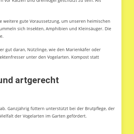
m vor Katzen und Greifvögel geschützt zu sein. Als
eine weitere gute Voraussetzung, um unseren heimischen
tummeln sich Insekten, Amphibien und Kleinsäuger. Die
e.
tner gut daran, Nützlinge, wie den Marienkäfer oder
nsektenfresser unter den Vogelarten. Kompost statt
und artgerecht
b. Ganzjährig füttern unterstützt bei der Brutpflege, der
elfalt der Vogelarten im Garten gefördert.