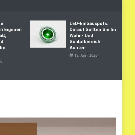
te
LED‑Einbauspots:
Im Eigenen
Darauf Sollten Sie Im
aß,
Wohn- Und
nd
Schlafbereich
 Im
Achten
12. April 2026
26