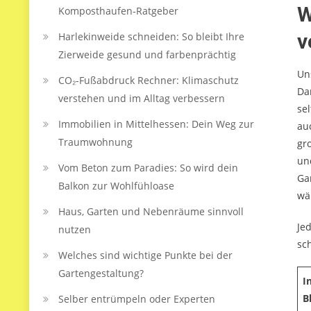
W
Komposthaufen‑Ratgeber
v
Harlekinweide schneiden: So bleibt Ihre
Zierweide gesund und farbenprächtig
Un
CO₂-Fußabdruck Rechner: Klimaschutz
Da
verstehen und im Alltag verbessern
se
Immobilien in Mittelhessen: Dein Weg zur
au
Traumwohnung
gr
un
Vom Beton zum Paradies: So wird dein
Ga
Balkon zur Wohlfühloase
wä
Haus, Garten und Nebenräume sinnvoll
Je
nutzen
sc
Welches sind wichtige Punkte bei der
Gartengestaltung?
I
B
Selber entrümpeln oder Experten