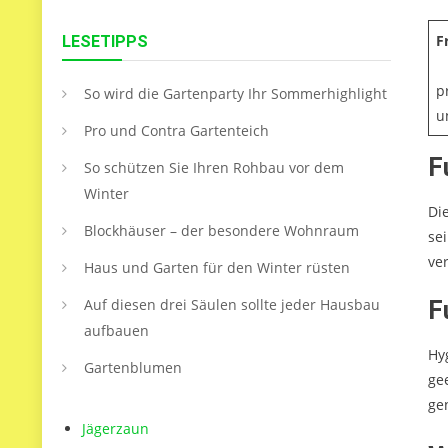
F
LESETIPPS
p
So wird die Gartenparty Ihr Sommerhighlight
u
Pro und Contra Gartenteich
F
So schützen Sie Ihren Rohbau vor dem
Winter
Di
Blockhäuser – der besondere Wohnraum
se
ve
Haus und Garten für den Winter rüsten
Auf diesen drei Säulen sollte jeder Hausbau
F
aufbauen
Hy
Gartenblumen
ge
ge
Jägerzaun