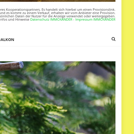
res Kooperationspartners. Es handelt sich hierbei um einen Provisionslink.
nd es kommt zu einem Verkauf, erhalten wir vom Anbieter eine Provision.
sönlichen Daten der Nutzer für die Anzeige verwendet oder weitergegeben.
Infos und Hinweise
Datenschutz IMMOXANDER
-
Impressum IMMOXANDER
BALKON