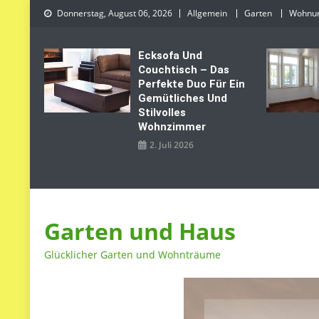
Skip
Donnerstag, August 06, 2026
Allgemein
Garten
Wohnu
to
content
Ecksofa Und
Couchtisch – Das
Perfekte Duo Für Ein
Gemütliches Und
Stilvolles
Wohnzimmer
2. Juli 2026
Garten und Haus
Glücklicher Garten und Wohnträume