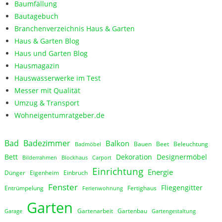
Baumfällung
Bautagebuch
Branchenverzeichnis Haus & Garten
Haus & Garten Blog
Haus und Garten Blog
Hausmagazin
Hauswasserwerke im Test
Messer mit Qualität
Umzug & Transport
Wohneigentumratgeber.de
Bad
Badezimmer
Balkon
Bauen
Beet
Beleuchtung
Badmöbel
Bett
Dekoration
Designermöbel
Bilderrahmen
Blockhaus
Carport
Einrichtung
Energie
Dünger
Eigenheim
Einbruch
Fenster
Fliegengitter
Entrümpelung
Fertighaus
Ferienwohnung
Garten
Gartenarbeit
Gartenbau
Garage
Gartengestaltung