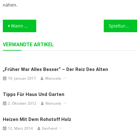
nähen.
Beitragsnavigation
Wann muss ein Dach saniert werden?
Spielturm im Garten
VERWANDTE ARTIKEL
„Früher War Alles Besser“ – Der Reiz Des Alten
19. Januar 2017
Manuela
Tipps Für Haus Und Garten
2. Oktober 2012
Manuela
Heizen Mit Dem Rohstoff Holz
12. März 2014
Gerhard