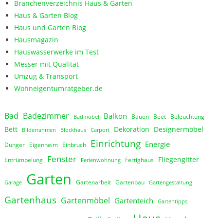
Branchenverzeichnis Haus & Garten
Haus & Garten Blog
Haus und Garten Blog
Hausmagazin
Hauswasserwerke im Test
Messer mit Qualität
Umzug & Transport
Wohneigentumratgeber.de
Bad
Badezimmer
Balkon
Bauen
Beet
Beleuchtung
Badmöbel
Bett
Dekoration
Designermöbel
Bilderrahmen
Blockhaus
Carport
Einrichtung
Energie
Dünger
Eigenheim
Einbruch
Fenster
Fliegengitter
Entrümpelung
Fertighaus
Ferienwohnung
Garten
Gartenarbeit
Gartenbau
Garage
Gartengestaltung
Gartenhaus
Gartenmöbel
Gartenteich
Gartentipps