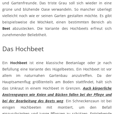
und Gartenfreunde. Das triste Grau soll sich wieder in eine
grüne und blühende Oase verwandeln. So mancher überlegt
vielleicht noch wie er seinen Garten gestalten möchte. Es gibt
beispielsweise die Möchkeit, einen bestimmten Bereich als
Beet
abzustecken. Die Variante des Hochbeets erfreut sich
zunehmender Beliebtheit.
Das Hochbeet
Ein
Hochbeet
ist eine klassische Beetanlage oder je nach
Befüllung eine Variante des Hügelbeetes. Ein Hochbeet ist vor
allem im naturnahen Gartenbau anzutreffen. Da der
Hauptsamenflug größtenteils am Boden stattfindet, hält sich
das Unkraut in einem Hochbeet in Grenzen.
Auch körperliche
Anstrengungen wie Knien und Bücken fallen bei der Pflege und
bei der Bearbeitung des Beets weg
. Ein Schneckenzaun ist bei
einigen Hochbeeten mit montiert, um den Befall
einzuschränken und junge Pflanzen zu schützen. Entstehende