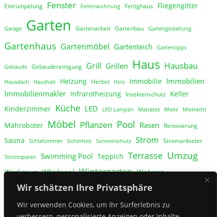
Fenster
Fliegengitter
Entrümpelung
Fertighaus
Ferienwohnung
Garten
Gartenarbeit
Gartenbau
Garage
Gartengestaltung
Gartenhaus
Gartenmöbel
Gartenteich
Gartentipps
Haus
Hausbau
Grill
Grillen
Gebäudereinigung
Gebäude
Immobilien
Heizung
Immobilie
Herbst
Hausdach
Haushalt
Holz
Immobilienmakler
Infrarotheizung
Keller
Insektenschutz
Küche
LED
Kinderzimmer
LED Lampen
Matratze
Miete
Mietrecht
Möbel
Pool
Pflanzen
Rasen
Mähroboter
Renovierung
Strom
Sauna
Stromanbieter
Schlafzimmer
Sicherheit
Sonnenschutz
Umzug
Terrasse
Swimming Pool
Teppich
Stromsparen
Wintergarten
Werkzeug
Whirlpool
Wohnen
Wohnung
Wir schätzen Ihre Privatsphäre
Zaun
Ökostrom
Wir verwenden Cookies, um Ihr Surferlebnis zu
verbessern, personalisierte Anzeigen oder Inhalte