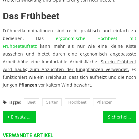
Das Frühbeet
Frühbeetkombinationen sind recht praktisch und einfach zu
bedienen. Das
ergonomische Hochbeet mit
Frühbeetaufsatz
kann mehr als nur wie eine kleine Kiste
aussehen und bietet durch eine ergonomisch angepassste
Arbeitshöhe eine komfortable Arbeitsfläche.
So ein Frühbeet
wird häufig zum Anzüchten der Jungpflanzen verwendet.
Es
funktioniert wie ein Treibhaus, dass sich aufheizt und die noch
jungen
Pflanzen
vor kaltem Wind bewahrt.
Tagged
Beet
Garten
Hochbeet
Pflanzen
Beitragsnavigation
Einsatz von Kompressoren beim Hausbau
Sicherheit für alt und jung zu Hause mit rutschhemmenden Bodenbelägen
VERWANDTE ARTIKEL