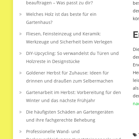
beauftragen – Was passt zu dir?
be
de
Welches Holz ist das beste für ein
kö
Gartenhaus?
E
Fliesen, Feinsteinzeug und Keramik:
Werkzeuge und Sicherheit beim Verlegen
Di
DIY-Upcycling: So verwandelst du Türen und
de
Holzreste in Designstücke
En
He
Goldener Herbst für Zuhause: Ideen für
le
drinnen und draußen zum Selbermachen
al
Gartenarbeit im Herbst: Vorbereitung für den
de
Winter und das nächste Frühjahr
na
Die häufigsten Schäden an Gartengeräten
und ihre fachgerechte Behebung
Professionelle Wand- und