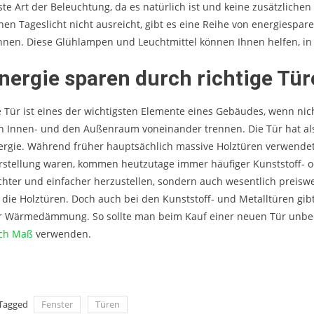
ste Art der Beleuchtung, da es natürlich ist und keine zusätzliche
nen Tageslicht nicht ausreicht, gibt es eine Reihe von energiesp
nnen. Diese Glühlampen und Leuchtmittel können Ihnen helfen, in
nergie sparen durch richtige Tü
e Tür ist eines der wichtigsten Elemente eines Gebäudes, wenn nic
n Innen- und den Außenraum voneinander trennen. Die Tür hat als
ergie. Während früher hauptsächlich massive Holztüren verwendet
rstellung waren, kommen heutzutage immer häufiger Kunststoff- od
ichter und einfacher herzustellen, sondern auch wesentlich prei
s die Holztüren. Doch auch bei den Kunststoff- und Metalltüren gib
r Wärmedämmung. So sollte man beim Kauf einer neuen Tür unb
ch Maß
verwenden.
Tagged
Fenster
Türen