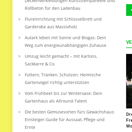
Deckenverkleidungen Kunststeinpaneele und
B
Rollbeton für den Ladenbau
Flureinrichtung mit Schlüsselbrett und
Garderobe aus Massivholz
Autark leben mit Sonne und Biogas: Dein
VE
Weg zum energieunabhängigen Zuhause
Umzug leicht gemacht – mit Kartons,
Sackkarre & Co.
Füttern, Tränken, Schützen: Heimische
Gartenvögel richtig unterstützen
Vom Frühbeet bis zur Winteroase: Dein
Gartenhaus als Allround-Talent
Die besten Gemüsesorten fürs Gewächshaus:
Dr
Einsteiger-Guide für Aussaat, Pflege und
Fr
Wo
Ernte