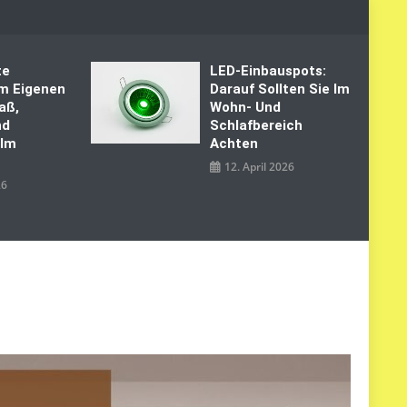
te
LED‑Einbauspots:
Im Eigenen
Darauf Sollten Sie Im
aß,
Wohn- Und
nd
Schlafbereich
 Im
Achten
12. April 2026
26