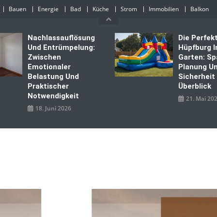
Bauen
Energie
Bad
Küche
Strom
Immobilien
Balkon
Nachlassauflösung
Die Perfek
Und Entrümpelung:
Hüpfburg 
Zwischen
Garten: Sp
Emotionaler
Planung U
Belastung Und
Sicherheit
Praktischer
Überblick
Notwendigkeit
21. Mai 20
18. Juni 2026