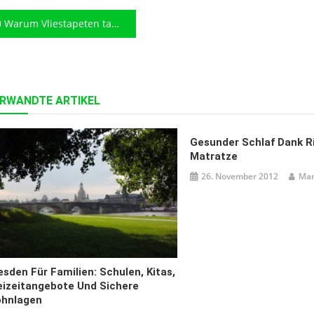
eitragsnavigation
Warum Vliestapeten tapezieren so beliebt sind
RWANDTE ARTIKEL
Gesunder Schlaf Dank R
Matratze
26. November 2012
Man
esden Für Familien: Schulen, Kitas,
eizeitangebote Und Sichere
hnlagen