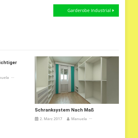
Garderobe Industrial
ichtiger
uela
Schranksystem Nach Maß
2. März 2017
Manuela