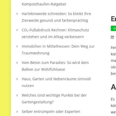
Komposthaufen‑Ratgeber
Harlekinweide schneiden: So bleibt Ihre
E
Zierweide gesund und farbenprächtig
E
CO₂-Fußabdruck Rechner: Klimaschutz
verstehen und im Alltag verbessern
Immobilien in Mittelhessen: Dein Weg zur
Fe
Traumwohnung
kö
ma
Vom Beton zum Paradies: So wird dein
üb
Balkon zur Wohlfühloase
be
Haus, Garten und Nebenräume sinnvoll
A
nutzen
Welches sind wichtige Punkte bei der
Es
Gartengestaltung?
kö
Selber entrümpeln oder Experten
we