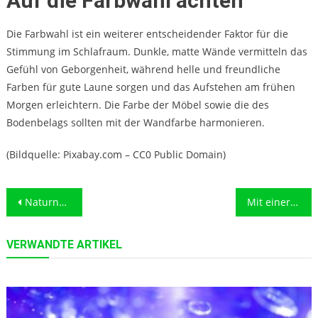
Auf die Farbwahl achten
Die Farbwahl ist ein weiterer entscheidender Faktor für die
Stimmung im Schlafraum. Dunkle, matte Wände vermitteln das
Gefühl von Geborgenheit, während helle und freundliche
Farben für gute Laune sorgen und das Aufstehen am frühen
Morgen erleichtern. Die Farbe der Möbel sowie die des
Bodenbelags sollten mit der Wandfarbe harmonieren.
(Bildquelle: Pixabay.com – CC0 Public Domain)
Beitragsnavigation
Naturnah wohnen mit einem Wintergarten
Mit einer Wildkamera größere Park- und Gartenanlagen überwachen – was ist möglich?
VERWANDTE ARTIKEL