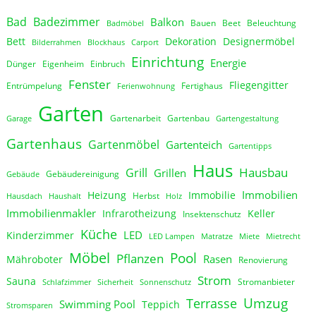
Bad
Badezimmer
Balkon
Bauen
Beet
Beleuchtung
Badmöbel
Bett
Dekoration
Designermöbel
Bilderrahmen
Blockhaus
Carport
Einrichtung
Energie
Dünger
Eigenheim
Einbruch
Fenster
Fliegengitter
Entrümpelung
Fertighaus
Ferienwohnung
Garten
Gartenarbeit
Gartenbau
Garage
Gartengestaltung
Gartenhaus
Gartenmöbel
Gartenteich
Gartentipps
Haus
Hausbau
Grill
Grillen
Gebäudereinigung
Gebäude
Immobilien
Heizung
Immobilie
Herbst
Hausdach
Haushalt
Holz
Immobilienmakler
Infrarotheizung
Keller
Insektenschutz
Küche
LED
Kinderzimmer
LED Lampen
Matratze
Miete
Mietrecht
Möbel
Pool
Pflanzen
Rasen
Mähroboter
Renovierung
Strom
Sauna
Stromanbieter
Schlafzimmer
Sicherheit
Sonnenschutz
Umzug
Terrasse
Swimming Pool
Teppich
Stromsparen