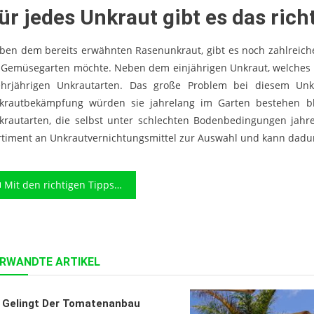
ür jedes Unkraut gibt es das rich
ben dem bereits erwähnten Rasenunkraut, gibt es noch zahlreich
 Gemüsegarten möchte. Neben dem einjährigen Unkraut, welches o
hrjährigen Unkrautarten. Das große Problem bei diesem Unkr
krautbekämpfung würden sie jahrelang im Garten bestehen bl
krautarten, die selbst unter schlechten Bodenbedingungen jahr
rtiment an Unkrautvernichtungsmittel zur Auswahl und kann dadur
eitragsnavigation
Mit den richtigen Tipps zum eigenen Traumgarten
RWANDTE ARTIKEL
 Gelingt Der Tomatenanbau