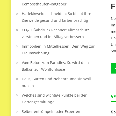
Komposthaufen‑Ratgeber
F
Harlekinweide schneiden: So bleibt Ihre
Ne
Zierweide gesund und farbenprächtig
im
CO₂-Fußabdruck Rechner: Klimaschutz
me
verstehen und im Alltag verbessern
Un
Un
Immobilien in Mittelhessen: Dein Weg zur
So
Traumwohnung
Vom Beton zum Paradies: So wird dein
B
Balkon zur Wohlfühloase
Haus, Garten und Nebenräume sinnvoll
nutzen
Welches sind wichtige Punkte bei der
VE
Gartengestaltung?
Selber entrümpeln oder Experten
So