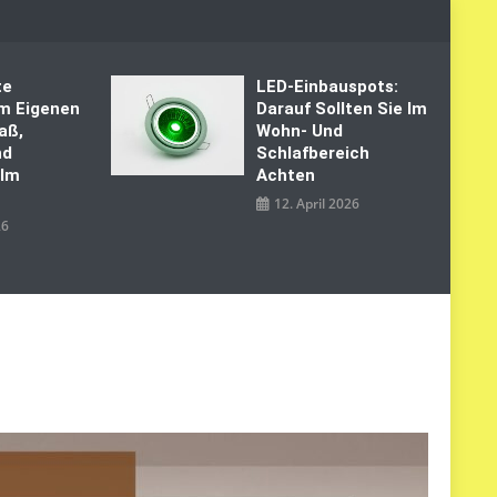
te
LED‑Einbauspots:
Im Eigenen
Darauf Sollten Sie Im
aß,
Wohn- Und
nd
Schlafbereich
 Im
Achten
12. April 2026
26