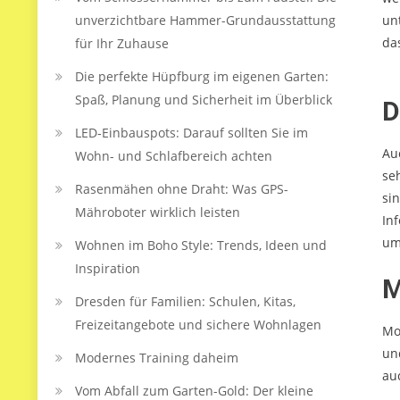
unverzichtbare Hammer-Grundausstattung
un
da
für Ihr Zuhause
Die perfekte Hüpfburg im eigenen Garten:
Spaß, Planung und Sicherheit im Überblick
D
LED‑Einbauspots: Darauf sollten Sie im
Au
Wohn- und Schlafbereich achten
se
Rasenmähen ohne Draht: Was GPS-
si
Mähroboter wirklich leisten
In
um
Wohnen im Boho Style: Trends, Ideen und
Inspiration
M
Dresden für Familien: Schulen, Kitas,
Freizeitangebote und sichere Wohnlagen
Mo
un
Modernes Training daheim
au
Vom Abfall zum Garten-Gold: Der kleine