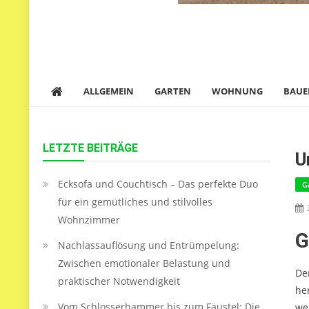
ALLGEMEIN
GARTEN
WOHNUNG
BAUE
LETZTE BEITRÄGE
U
Ecksofa und Couchtisch – Das perfekte Duo
G
für ein gemütliches und stilvolles
Wohnzimmer
G
Nachlassauflösung und Entrümpelung:
Zwischen emotionaler Belastung und
De
praktischer Notwendigkeit
he
Vom Schlosserhammer bis zum Fäustel: Die
we