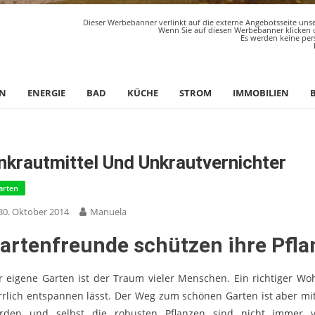
Dieser Werbebanner verlinkt auf die externe Angebotsseite unse
Wenn Sie auf diesen Werbebanner klicken u
Es werden keine per
N
ENERGIE
BAD
KÜCHE
STROM
IMMOBILIEN
nkrautmittel Und Unkrautvernichter
arten
30. Oktober 2014
Manuela
artenfreunde schützen ihre Pfl
r eigene Garten ist der Traum vieler Menschen. Ein richtiger Wo
rrlich entspannen lässt. Der Weg zum schönen Garten ist aber mit
rden und selbst die robusten Pflanzen sind nicht immer v