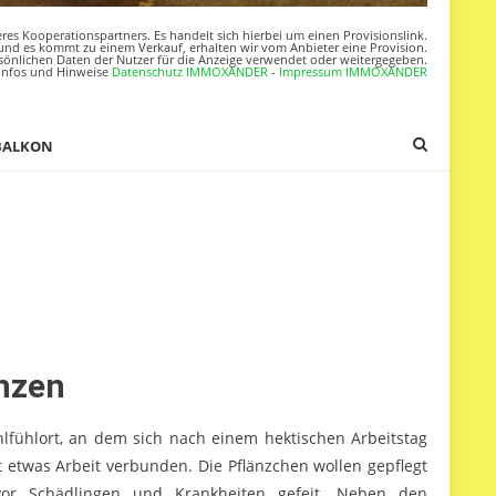
res Kooperationspartners. Es handelt sich hierbei um einen Provisionslink.
nd es kommt zu einem Verkauf, erhalten wir vom Anbieter eine Provision.
sönlichen Daten der Nutzer für die Anzeige verwendet oder weitergegeben.
Infos und Hinweise
Datenschutz IMMOXANDER
-
Impressum IMMOXANDER
BALKON
anzen
hlfühlort, an dem sich nach einem hektischen Arbeitstag
 etwas Arbeit verbunden. Die Pflänzchen wollen gepflegt
or Schädlingen und Krankheiten gefeit. Neben den