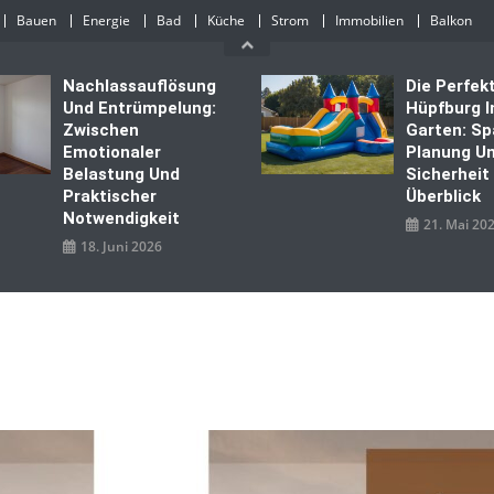
Bauen
Energie
Bad
Küche
Strom
Immobilien
Balkon
Nachlassauflösung
Die Perfek
Und Entrümpelung:
Hüpfburg 
Zwischen
Garten: Sp
Emotionaler
Planung U
Belastung Und
Sicherheit
Praktischer
Überblick
Notwendigkeit
21. Mai 20
18. Juni 2026