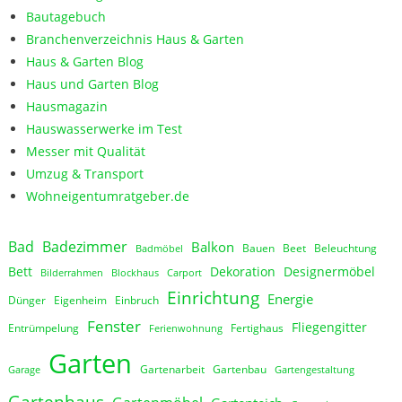
Bautagebuch
Branchenverzeichnis Haus & Garten
Haus & Garten Blog
Haus und Garten Blog
Hausmagazin
Hauswasserwerke im Test
Messer mit Qualität
Umzug & Transport
Wohneigentumratgeber.de
Bad
Badezimmer
Balkon
Bauen
Beet
Beleuchtung
Badmöbel
Bett
Dekoration
Designermöbel
Bilderrahmen
Blockhaus
Carport
Einrichtung
Energie
Dünger
Eigenheim
Einbruch
Fenster
Fliegengitter
Entrümpelung
Fertighaus
Ferienwohnung
Garten
Gartenarbeit
Gartenbau
Garage
Gartengestaltung
Gartenhaus