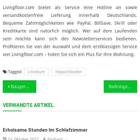
Livingfloor.com bietet als Service eine Hotline an sowie
versandkostenfreie Lieferung innerhalb Deutschlands.
Bequeme Zahlmöglichkeiten wie PayPal, BillSave, Skrill oder
Kreditkarte sind natürlich möglich. Wer auf dem Laufenden
sein möchte kann sich des Newsletterservices bedienen.
Profitieren Sie von der Auswahl und dem erstklassigen Service
von Livingfloor.com – holen Sie sich ein Plus für Ihre Wohnung.
Tagged
Linoleum
Teppichboden
Beitragsnavigation
Baugerüste
Balkongeländer aus Holz oder Alu
VERWANDTE ARTIKEL
Erholsame Stunden Im Schlafzimmer
14. Oktober 2013
Gerhard