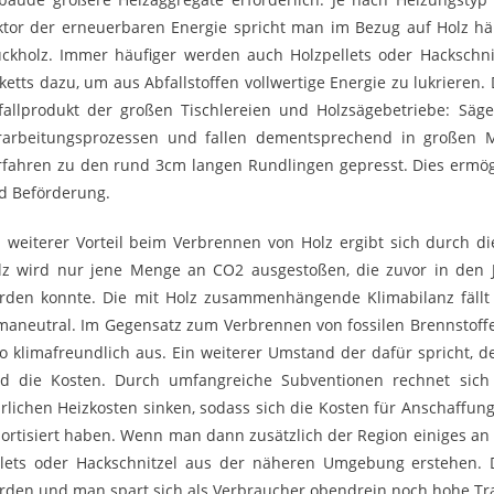
ktor der erneuerbaren Energie spricht man im Bezug auf Holz h
ückholz. Immer häufiger werden auch Holzpellets oder Hackschni
iketts dazu, um aus Abfallstoffen vollwertige Energie zu lukrieren.
fallprodukt der großen Tischlereien und Holzsägebetriebe: Säg
rarbeitungsprozessen und fallen dementsprechend in großen M
rfahren zu den rund 3cm langen Rundlingen gepresst. Dies ermög
d Beförderung.
n weiterer Vorteil beim Verbrennen von Holz ergibt sich durch d
lz wird nur jene Menge an CO2 ausgestoßen, die zuvor in d
rden konnte. Die mit Holz zusammenhängende Klimabilanz fällt d
imaneutral. Im Gegensatz zum Verbrennen von fossilen Brennstoff
so klimafreundlich aus. Ein weiterer Umstand der dafür spricht, 
nd die Kosten. Durch umfangreiche Subventionen rechnet sich
hrlichen Heizkosten sinken, sodass sich die Kosten für Anschaffun
ortisiert haben. Wenn man dann zusätzlich der Region einiges an 
llets oder Hackschnitzel aus der näheren Umgebung erstehen. D
rden und man spart sich als Verbraucher obendrein noch hohe Tr