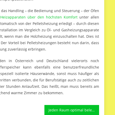
h das Handling – die Bedienung und Steuerung – der Öfen
n Heizapparaten über den höchsten Komfort
unter allen
tomatisch von der Pelletsheizung erledigt – durch diesen
Installation im Vergleich zu Öl- und Gasheizungsapparate
t, wenn man die Holzheizung einzuschalten hat. Dies ist
 Der Vorteil bei Pelletsheizungen besteht nun darin, dass
ung zuverlässig erbringen.
den in Österreich und Deutschland vielerorts noch
ferspeicher kann ebenfalls eine benutzerfreundliche
speziell isolierte Häuserwände, sonst muss häufiger als
hritten verbunden, die für Berufstätige auch zu zeitlichen
er Stunden Anlaufzeit. Das heißt, man muss bereits am
reichend warme Zimmer zu bekommen.
Jeden Raum optimal beleuchten