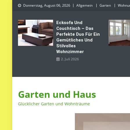
Skip
Donnerstag, August 06, 2026
Allgemein
Garten
Wohnu
to
content
Ecksofa Und
Couchtisch – Das
Perfekte Duo Für Ein
Gemütliches Und
Stilvolles
Wohnzimmer
2. Juli 2026
Garten und Haus
Glücklicher Garten und Wohnträume