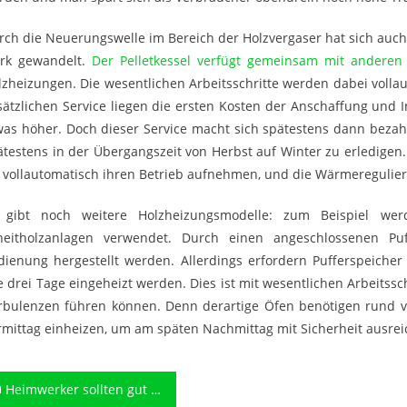
rch die Neuerungswelle im Bereich der Holzvergaser hat sich auc
ark gewandelt.
Der Pelletkessel verfügt gemeinsam mit andere
lzheizungen. Die wesentlichen Arbeitsschritte werden dabei vollau
sätzlichen Service liegen die ersten Kosten der Anschaffung und 
was höher. Doch dieser Service macht sich spätestens dann bezahl
ätestens in der Übergangszeit von Herbst auf Winter zu erledigen.
e vollautomatisch ihren Betrieb aufnehmen, und die Wärmeregulier
 gibt noch weitere Holzheizungsmodelle: zum Beispiel wer
heitholzanlagen verwendet. Durch einen angeschlossenen Puf
dienung hergestellt werden. Allerdings erfordern Pufferspeicher 
le drei Tage eingeheizt werden. Dies ist mit wesentlichen Arbeitssc
rbulenzen führen können. Denn derartige Öfen benötigen rund vi
rmittag einheizen, um am späten Nachmittag mit Sicherheit aus
eitragsnavigation
Heimwerker sollten gut geschützt und ausgestattet ihre Arbeiten verrichten