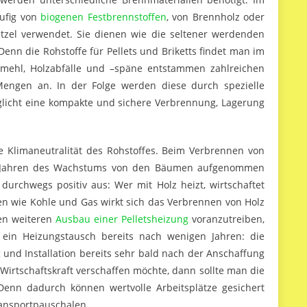
äufig von
biogenen Festbrennstoffen
, von Brennholz oder
tzel verwendet. Sie dienen wie die seltener werdenden
 Denn die Rohstoffe für Pellets und Briketts findet man im
emehl, Holzabfälle und –späne entstammen zahlreichen
engen an. In der Folge werden diese durch spezielle
licht eine kompakte und sichere Verbrennung, Lagerung
ie Klimaneutralität des Rohstoffes. Beim Verbrennen von
en Jahren des Wachstums von den Bäumen aufgenommen
urchwegs positiv aus: Wer mit Holz heizt, wirtschaftet
en wie Kohle und Gas wirkt sich das Verbrennen von Holz
den weiteren
Ausbau einer Pelletsheizung
voranzutreiben,
 ein Heizungstausch bereits nach wenigen Jahren: die
g und Installation bereits sehr bald nach der Anschaffung
Wirtschaftskraft verschaffen möchte, dann sollte man die
enn dadurch können wertvolle Arbeitsplätze gesichert
ansportpauschalen.