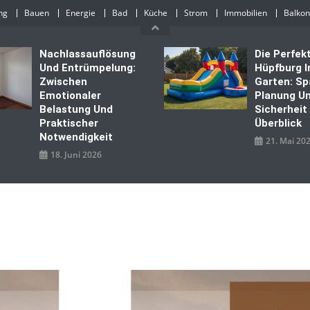
ng
Bauen
Energie
Bad
Küche
Strom
Immobilien
Balkon
Nachlassauflösung
Die Perfek
Und Entrümpelung:
Hüpfburg 
Zwischen
Garten: Sp
Emotionaler
Planung U
Belastung Und
Sicherheit
Praktischer
Überblick
Notwendigkeit
21. Mai 20
18. Juni 2026