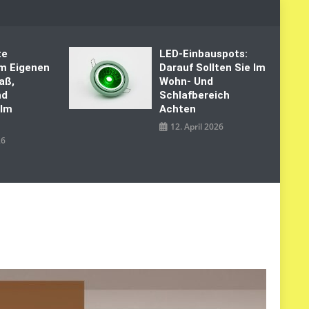
te
LED‑Einbauspots:
Im Eigenen
Darauf Sollten Sie Im
aß,
Wohn- Und
nd
Schlafbereich
 Im
Achten
12. April 2026
26