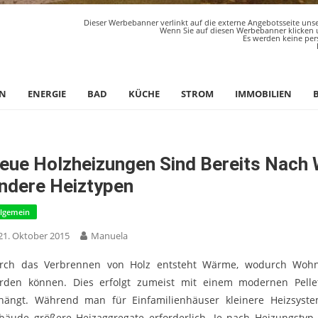
Dieser Werbebanner verlinkt auf die externe Angebotsseite unse
Wenn Sie auf diesen Werbebanner klicken u
Es werden keine per
N
ENERGIE
BAD
KÜCHE
STROM
IMMOBILIEN
eue Holzheizungen Sind Bereits Nach 
ndere Heiztypen
llgemein
21. Oktober 2015
Manuela
rch das Verbrennen von Holz entsteht Wärme, wodurch Woh
rden können. Dies erfolgt zumeist mit einem modernen Pellet
hängt. Während man für Einfamilienhäuser kleinere Heizsyste
bäude größere Heizaggregate erforderlich. Je nach Heizungstyp 