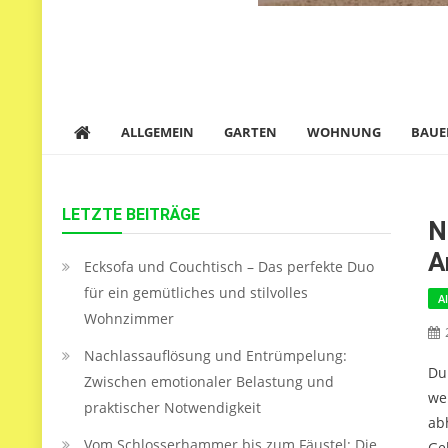
ALLGEMEIN
GARTEN
WOHNUNG
BAUE
LETZTE BEITRÄGE
N
A
Ecksofa und Couchtisch – Das perfekte Duo
für ein gemütliches und stilvolles
A
Wohnzimmer
Nachlassauflösung und Entrümpelung:
Du
Zwischen emotionaler Belastung und
we
praktischer Notwendigkeit
ab
Vom Schlosserhammer bis zum Fäustel: Die
Ge