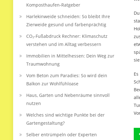
Komposthaufen‑Ratgeber
Du
Harlekinweide schneiden: So bleibt Ihre
st
Zierweide gesund und farbenprächtig
Ho
CO₂-Fußabdruck Rechner: Klimaschutz
zu
verstehen und im Alltag verbessern
et
sp
Immobilien in Mittelhessen: Dein Weg zur
si
Traumwohnung
Es
Vom Beton zum Paradies: So wird dein
Sc
Balkon zur Wohlfühloase
Be
Haus, Garten und Nebenräume sinnvoll
al
nutzen
Tu
Vo
Welches sind wichtige Punkte bei der
Gartengestaltung?
B
Selber entrümpeln oder Experten