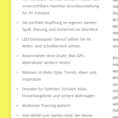
unverzichtbare Hammer-Grundausstattung
Se
für Ihr Zuhause
St
Br
Die perfekte Hüpfburg im eigenen Garten:
Ab
Spaß, Planung und Sicherheit im Überblick
Ve
LED‑Einbauspots: Darauf sollten Sie im
Ve
Wohn- und Schlafbereich achten
un
Rasenmähen ohne Draht: Was GPS-
Ei
Mähroboter wirklich leisten
Ho
we
Wohnen im Boho Style: Trends, Ideen und
kl
Inspiration
al
Dresden für Familien: Schulen, Kitas,
si
Freizeitangebote und sichere Wohnlagen
jä
am
Modernes Training daheim
Pe
Vom Abfall zum Garten-Gold: Der kleine
we