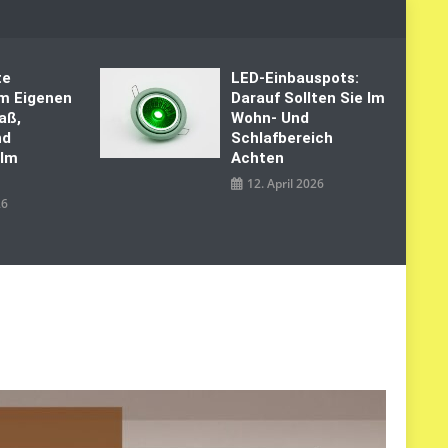
te
LED‑Einbauspots:
Im Eigenen
Darauf Sollten Sie Im
aß,
Wohn- Und
nd
Schlafbereich
 Im
Achten
12. April 2026
26