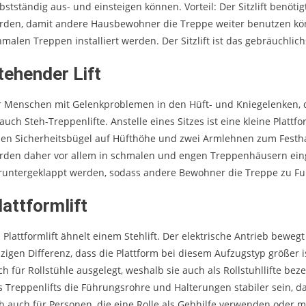
bstständig aus- und einsteigen können. Vorteil: Der Sitzlift benöti
rden, damit andere Hausbewohner die Treppe weiter benutzen kön
hmalen Treppen installiert werden. Der Sitzlift ist das gebräuchli
tehender Lift
r Menschen mit Gelenkproblemen in den Hüft- und Kniegelenken, d
auch Steh-Treppenlifte. Anstelle eines Sitzes ist eine kleine Platt
nen Sicherheitsbügel auf Hüfthöhe und zwei Armlehnen zum Festhalt
rden daher vor allem in schmalen und engen Treppenhäusern einge
runtergeklappt werden, sodass andere Bewohner die Treppe zu Fu
lattformlift
n Plattformlift ähnelt einem Stehlift. Der elektrische Antrieb bewe
nzigen Differenz, dass die Plattform bei diesem Aufzugstyp größer i
ch für Rollstühle ausgelegt, weshalb sie auch als Rollstuhllifte 
s Treppenlifts die Führungsrohre und Halterungen stabiler sein, da
ch auch für Personen, die eine Rolle als Gehhilfe verwenden oder 