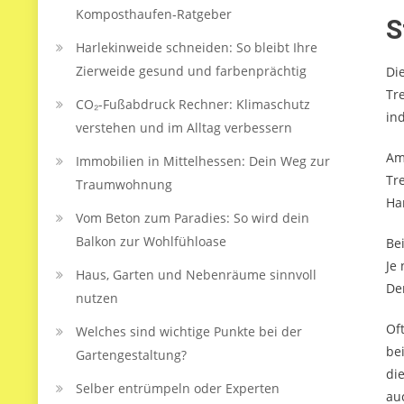
Komposthaufen‑Ratgeber
S
Harlekinweide schneiden: So bleibt Ihre
Zierweide gesund und farbenprächtig
Di
Tr
CO₂-Fußabdruck Rechner: Klimaschutz
in
verstehen und im Alltag verbessern
Am
Immobilien in Mittelhessen: Dein Weg zur
Tr
Traumwohnung
Ha
Vom Beton zum Paradies: So wird dein
Balkon zur Wohlfühloase
Be
Je
Haus, Garten und Nebenräume sinnvoll
De
nutzen
Of
Welches sind wichtige Punkte bei der
be
Gartengestaltung?
di
Selber entrümpeln oder Experten
au