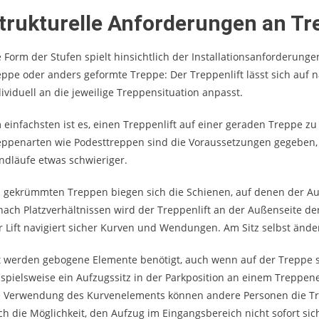
trukturelle Anforderungen an T
e Form der Stufen spielt hinsichtlich der Installationsanforderun
eppe oder anders geformte Treppe: Der Treppenlift lässt sich auf
dividuell an die jeweilige Treppensituation anpasst.
 einfachsten ist es, einen Treppenlift auf einer geraden Treppe z
eppenarten wie Podesttreppen sind die Voraussetzungen gegeben, al
ndläufe etwas schwieriger.
i gekrümmten Treppen biegen sich die Schienen, auf denen der Au
 nach Platzverhältnissen wird der Treppenlift an der Außenseite d
r Lift navigiert sicher Kurven und Wendungen. Am Sitz selbst änder
t werden gebogene Elemente benötigt, auch wenn auf der Treppe se
ispielsweise ein Aufzugssitz in der Parkposition an einem Treppen
e Verwendung des Kurvenelements können andere Personen die Tr
ch die Möglichkeit, den Aufzug im Eingangsbereich nicht sofort si