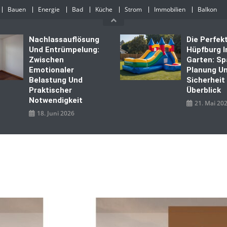
Bauen
Energie
Bad
Küche
Strom
Immobilien
Balkon
Nachlassauflösung
Die Perfek
Und Entrümpelung:
Hüpfburg 
Zwischen
Garten: Sp
Emotionaler
Planung U
Belastung Und
Sicherheit
Praktischer
Überblick
Notwendigkeit
21. Mai 20
18. Juni 2026