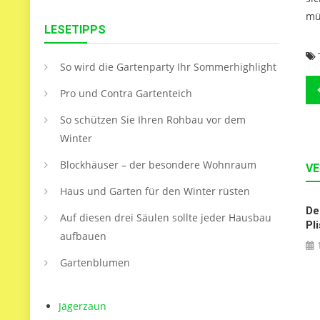
mü
LESETIPPS
So wird die Gartenparty Ihr Sommerhighlight
B
Pro und Contra Gartenteich
So schützen Sie Ihren Rohbau vor dem
Winter
Blockhäuser – der besondere Wohnraum
VE
Haus und Garten für den Winter rüsten
De
Auf diesen drei Säulen sollte jeder Hausbau
Pl
aufbauen
Gartenblumen
Jägerzaun