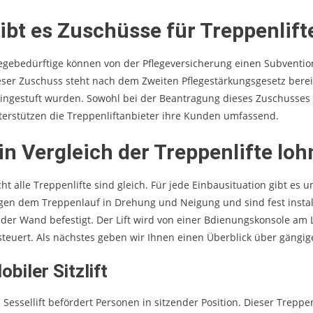
ibt es Zuschüsse für Treppenlift
legebedürftige können von der Pflegeversicherung einen Subvention 
eser Zuschuss steht nach dem Zweiten Pflegestärkungsgesetz bereits
eingestuft wurden. Sowohl bei der Beantragung dieses Zuschusses
terstützen die Treppenliftanbieter ihre Kunden umfassend.
in Vergleich der Treppenlifte loh
cht alle Treppenlifte sind gleich. Für jede Einbausituation gibt es
lgen dem Treppenlauf in Drehung und Neigung und sind fest install
 der Wand befestigt. Der Lift wird von einer Bdienungskonsole a
steuert. Als nächstes geben wir Ihnen einen Überblick über gängig
obiler Sitzlift
 Sessellift befördert Personen in sitzender Position. Dieser Treppe