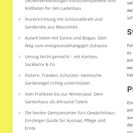
Deckenverkleidungen Kunststeinpaneele und
sel
Rollbeton für den Ladenbau
we
sc
Flureinrichtung mit Schlüsselbrett und
Garderobe aus Massivholz
S
Autark leben mit Sonne und Biogas: Dein
Fü
Weg zum energieunabhängigen Zuhause
es 
Umzug leicht gemacht – mit Kartons,
ei
Sackkarre & Co.
we
he
Füttern, Tränken, Schützen: Heimische
Gartenvögel richtig unterstützen
P
Vom Frühbeet bis zur Winteroase: Dein
Gartenhaus als Allround-Talent
Ei
ei
Die besten Gemüsesorten fürs Gewächshaus:
au
Einsteiger-Guide für Aussaat, Pflege und
de
Ernte
si