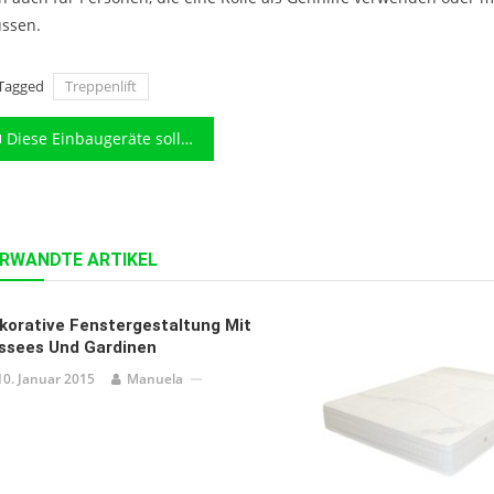
ssen.
Tagged
Treppenlift
eitragsnavigation
Diese Einbaugeräte sollten Sie in Ihrer Küche haben
RWANDTE ARTIKEL
korative Fenstergestaltung Mit
issees Und Gardinen
10. Januar 2015
Manuela