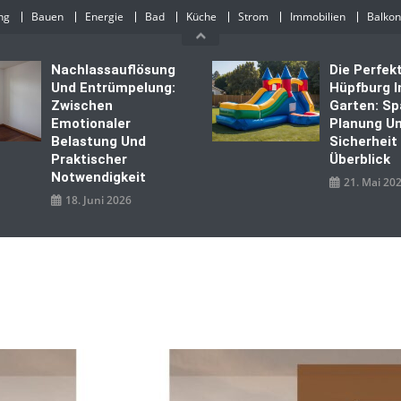
ng
Bauen
Energie
Bad
Küche
Strom
Immobilien
Balkon
Nachlassauflösung
Die Perfek
Und Entrümpelung:
Hüpfburg 
Zwischen
Garten: Sp
Emotionaler
Planung U
Belastung Und
Sicherheit
Praktischer
Überblick
Notwendigkeit
21. Mai 20
18. Juni 2026