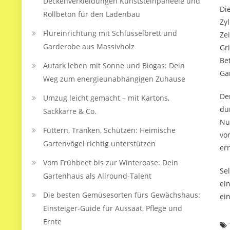
Deckenverkleidungen Kunststeinpaneele und
Di
Rollbeton für den Ladenbau
Zy
Flureinrichtung mit Schlüsselbrett und
Ze
Garderobe aus Massivholz
Gr
Be
Autark leben mit Sonne und Biogas: Dein
Ga
Weg zum energieunabhängigen Zuhause
De
Umzug leicht gemacht – mit Kartons,
du
Sackkarre & Co.
Nu
Füttern, Tränken, Schützen: Heimische
vo
Gartenvögel richtig unterstützen
err
Vom Frühbeet bis zur Winteroase: Dein
Se
Gartenhaus als Allround-Talent
ei
Die besten Gemüsesorten fürs Gewächshaus:
ein
Einsteiger-Guide für Aussaat, Pflege und
Ernte