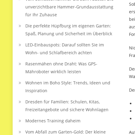
So
unverzichtbare Hammer-Grundausstattung
er
für Ihr Zuhause
be
Die perfekte Hüpfburg im eigenen Garten:
au
Spaß, Planung und Sicherheit im Überblick
Fo
LED‑Einbauspots: Darauf sollten Sie im
Ni
Wohn- und Schlafbereich achten
Fra
Rasenmähen ohne Draht: Was GPS-
De
Mähroboter wirklich leisten
Wa
Wohnen im Boho Style: Trends, Ideen und
De
Inspiration
Dresden für Familien: Schulen, Kitas,
Freizeitangebote und sichere Wohnlagen
Modernes Training daheim
Vom Abfall zum Garten-Gold: Der kleine
Au