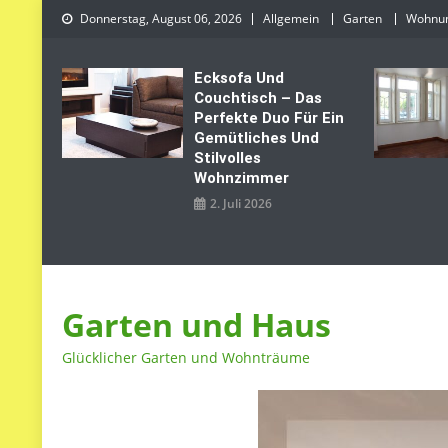
Skip
Donnerstag, August 06, 2026
Allgemein
Garten
Wohnu
to
content
Ecksofa Und
Couchtisch – Das
Perfekte Duo Für Ein
Gemütliches Und
Stilvolles
Wohnzimmer
2. Juli 2026
Garten und Haus
Glücklicher Garten und Wohnträume