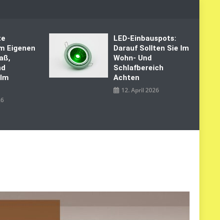
te
LED‑Einbauspots:
Im Eigenen
Darauf Sollten Sie Im
aß,
Wohn- Und
nd
Schlafbereich
 Im
Achten
12. April 2026
26