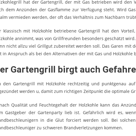
lzkohlegrill hat der Gartengrill, der mit Gas betrieben wird den 
ch dem Anzünden der Gasflamme zur Verfügung steht. Wird Gas z
alm vermieden werden, der oft das Verhältnis zum Nachbarn trübt
r klassisch mit Holzkohle betriebene Gartengrill hat den Vortei
lzkohle annimmt, was von Grillfreunden besonders geschätzt wird. 
nn nicht allzu viel Grillgut zubereitet werden soll. Das Garen mit 
it in Anspruch als bei den Alternativen der mit Gas und Holzkohle 
er Gartengrill birgt auch Gefahr
 den Gartengrill mit Holzkohle rechtzeitig und punktgenau auf
gezündet werden u, damit zum richtigen Zeitpunkt die optimale Gri
 nach Qualität und Feuchtegehalt der Holzkohle kann das Anzünd
m Gastgeber der Gartenparty lieb ist. Gefährlich wird es, we
andbeschleunigern in die Glut forciert werden soll. Bei solch
andbeschleuniger zu schweren Brandverletzungen kommen.