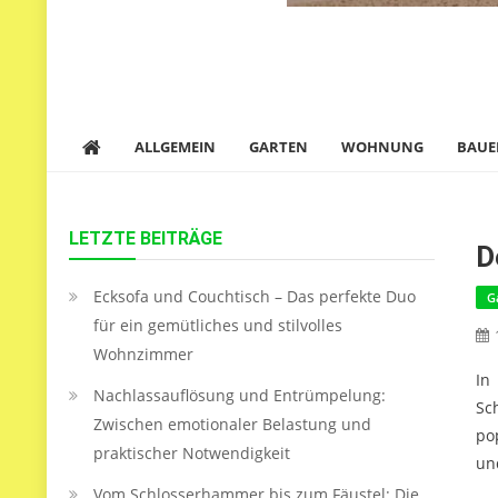
ALLGEMEIN
GARTEN
WOHNUNG
BAUE
LETZTE BEITRÄGE
D
Ecksofa und Couchtisch – Das perfekte Duo
G
für ein gemütliches und stilvolles
Wohnzimmer
In
Nachlassauflösung und Entrümpelung:
Sc
Zwischen emotionaler Belastung und
po
praktischer Notwendigkeit
un
Vom Schlosserhammer bis zum Fäustel: Die