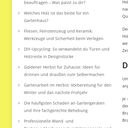
Ho
beauftragen – Was passt zu dir?
na
Welches Holz ist das beste für ein
Qu
Gartenhaus?
De
Fliesen, Feinsteinzeug und Keramik:
Ho
Werkzeuge und Sicherheit beim Verlegen
we
DIY-Upcycling: So verwandelst du Türen und
Ze
Holzreste in Designstücke
D
Goldener Herbst für Zuhause: Ideen für
drinnen und draußen zum Selbermachen
Um
Gartenarbeit im Herbst: Vorbereitung für den
an
Winter und das nächste Frühjahr
Je
Die häufigsten Schäden an Gartengeräten
de
und ihre fachgerechte Behebung
Br
Br
Professionelle Wand- und