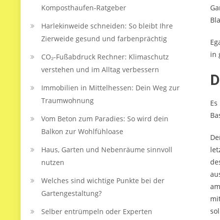
Komposthaufen‑Ratgeber
Ga
Bl
Harlekinweide schneiden: So bleibt Ihre
Zierweide gesund und farbenprächtig
Eg
in
CO₂-Fußabdruck Rechner: Klimaschutz
verstehen und im Alltag verbessern
D
Immobilien in Mittelhessen: Dein Weg zur
Traumwohnung
Es
Ba
Vom Beton zum Paradies: So wird dein
Balkon zur Wohlfühloase
De
Haus, Garten und Nebenräume sinnvoll
le
de
nutzen
au
Welches sind wichtige Punkte bei der
am
Gartengestaltung?
mi
so
Selber entrümpeln oder Experten