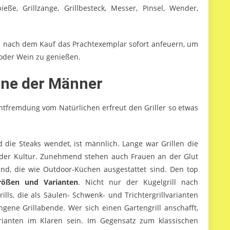
e, Grillzange, Grillbesteck, Messer, Pinsel, Wender,
wird nach dem Kauf das Prachtexemplar sofort anfeuern, um
r oder Wein zu genießen.
mäne der Männer
 Entfremdung vom Natürlichen erfreut den Griller so etwas
nd die Steaks wendet, ist männlich. Lange war Grillen die
g der Kultur. Zunehmend stehen auch Frauen an der Glut
sind, die wie Outdoor-Küchen ausgestattet sind. Den top
Größen und Varianten
. Nicht nur der Kugelgrill nach
lls, die als Säulen- Schwenk- und Trichtergrillvarianten
ene Grillabende. Wer sich einen Gartengrill anschafft,
arianten im Klaren sein. Im Gegensatz zum klassischen