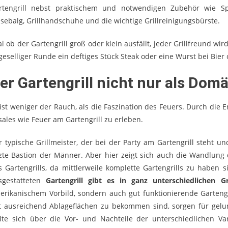
rtengrill nebst praktischem und notwendigen Zubehör wie Spieß
asebalg, Grillhandschuhe und die wichtige Grillreinigungsbürste.
al ob der Gartengrill groß oder klein ausfällt, jeder Grillfreund 
 geselliger Runde ein deftiges Stück Steak oder eine Wurst bei Bie
er Gartengrill nicht nur als Do
 ist weniger der Rauch, als die Faszination des Feuers. Durch die
sales wie Feuer am Gartengrill zu erleben.
r typische Grillmeister, der bei der Party am Gartengrill steht u
tzte Bastion der Männer. Aber hier zeigt sich auch die Wandlun
s Gartengrills, da mittlerweile komplette Gartengrills zu haben 
sgestatteten
Gartengrill gibt es in ganz unterschiedlichen 
erikanischem Vorbild, sondern auch gut funktionierende Gartengri
t ausreichend Ablageflächen zu bekommen sind, sorgen für gelung
llte sich über die Vor- und Nachteile der unterschiedlichen V