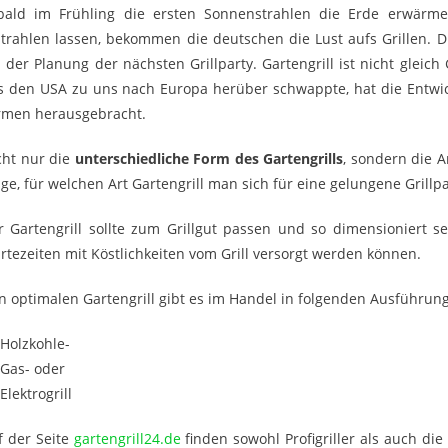
bald im Frühling die ersten Sonnenstrahlen die Erde erwärm
strahlen lassen, bekommen die deutschen die Lust aufs Grillen. Di
i der Planung der nächsten Grillparty. Gartengrill ist nicht gleich 
s den USA zu uns nach Europa herüber schwappte, hat die Entwick
rmen herausgebracht.
cht nur die
unterschiedliche Form des Gartengrills
, sondern die A
ge, für welchen Art Gartengrill man sich für eine gelungene Grillpa
r Gartengrill sollte zum Grillgut passen und so dimensioniert 
rtezeiten mit Köstlichkeiten vom Grill versorgt werden können.
n optimalen Gartengrill gibt es im Handel in folgenden Ausführun
Holzkohle-
Gas- oder
Elektrogrill
f der Seite
gartengrill24.de
finden sowohl Profigriller als auch di