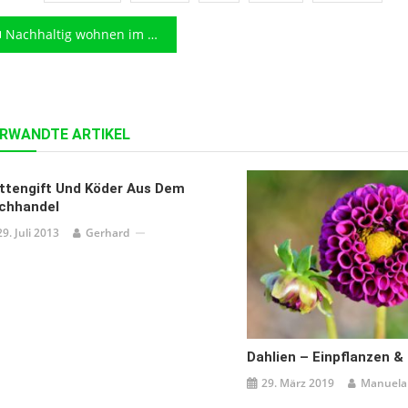
eitragsnavigation
Nachhaltig wohnen im Einklang mit der Natur
RWANDTE ARTIKEL
ttengift Und Köder Aus Dem
chhandel
29. Juli 2013
Gerhard
Dahlien – Einpflanzen &
29. März 2019
Manuela