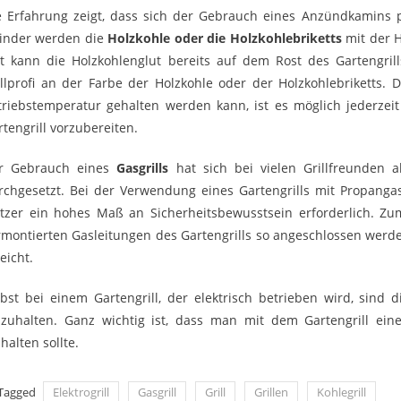
e Erfahrung zeigt, dass sich der Gebrauch eines Anzündkamins po
linder werden die
Holzkohle oder die Holzkohlebriketts
mit der H
it kann die Holzkohlenglut bereits auf dem Rost des Gartengrill
illprofi an der Farbe der Holzkohle oder der Holzkohlebriketts. 
triebstemperatur gehalten werden kann, ist es möglich jederzei
rtengrill vorzubereiten.
r Gebrauch eines
Gasgrills
hat sich bei vielen Grillfreunden a
rchgesetzt. Bei der Verwendung eines Gartengrills mit Propang
tzer ein hohes Maß an Sicherheitsbewusstsein erforderlich. Zum
rmontierten Gasleitungen des Gartengrills so angeschlossen werd
eicht.
lbst bei einem Gartengrill, der elektrisch betrieben wird, sind 
nzuhalten. Ganz wichtig ist, dass man mit dem Gartengrill ein
halten sollte.
Tagged
Elektrogrill
Gasgrill
Grill
Grillen
Kohlegrill