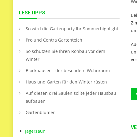
Wi
LESETIPPS
Be
Zi
So wird die Gartenparty Ihr Sommerhighlight
um
Pro und Contra Gartenteich
Au
So schützen Sie Ihren Rohbau vor dem
un
Winter
vo
Blockhäuser – der besondere Wohnraum
Haus und Garten für den Winter rüsten
B
Auf diesen drei Säulen sollte jeder Hausbau
aufbauen
Gartenblumen
VE
Jägerzaun