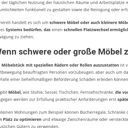
i der täglichen Nutzung der häuslichen Räume und Arbeitsplätze
umlichkeiten funktionell zu gestalten sowie die Reinigung oder er
nerell handelt es sich um
schwere Möbel oder auch kleinere Möb
nes
Systems bedürfen, das
einen
schnellen Platzwechsel ermöglic
wägung zu ziehen.
enn schwere oder große Möbel 
n Möbelstück mit speziellen Rädern oder Rollen auszustatten
ist 
rtbewegung beauftragten Personen vorzubeugen, aber auch um d
 Falle einer behelfsmäßigen Beförderung Schäden erleiden können
 gibt
Möbel,
wie Stühle, Sessel, Tischchen, Fernsehschränke,
die vo
ngegen werden zur Erfüllung praktischer Anforderungen erst
späte
 kleinen Wohnungen zum Beispiel können Bücherregale, Schränke 
n Platz zu optimieren
und etwaige Zwischenräume oder versteckt
uslichen Gütern zu verwenden.