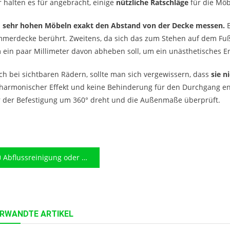
r halten es für angebracht, einige
nützliche Ratschläge
für die Möb
i
sehr hohen Möbeln exakt den Abstand von der Decke messen.
E
mmerdecke berührt. Zweitens, da sich das zum Stehen auf dem Fuß
 ein paar Millimeter davon abheben soll, um ein unästhetisches E
ch bei sichtbaren Rädern, sollte man sich vergewissern, dass
sie n
harmonischer Effekt und keine Behinderung für den Durchgang ent
r der Befestigung um 360° dreht und die Außenmaße überprüft.
eitragsnavigation
Abflussreinigung oder Rohrreinigung notwendig?
RWANDTE ARTIKEL