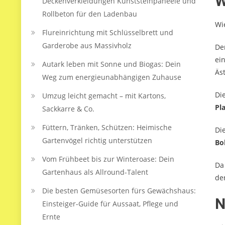
W
Deckenverkleidungen Kunststeinpaneele und
Rollbeton für den Ladenbau
Wi
Flureinrichtung mit Schlüsselbrett und
Garderobe aus Massivholz
De
ei
Autark leben mit Sonne und Biogas: Dein
Äst
Weg zum energieunabhängigen Zuhause
Di
Umzug leicht gemacht – mit Kartons,
Pl
Sackkarre & Co.
Füttern, Tränken, Schützen: Heimische
Di
Gartenvögel richtig unterstützen
Bo
Vom Frühbeet bis zur Winteroase: Dein
Da
Gartenhaus als Allround-Talent
de
Die besten Gemüsesorten fürs Gewächshaus:
N
Einsteiger-Guide für Aussaat, Pflege und
Ernte