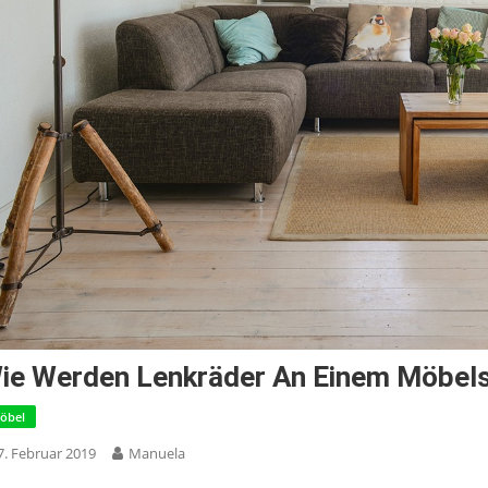
ie Werden Lenkräder An Einem Möbels
öbel
7. Februar 2019
Manuela