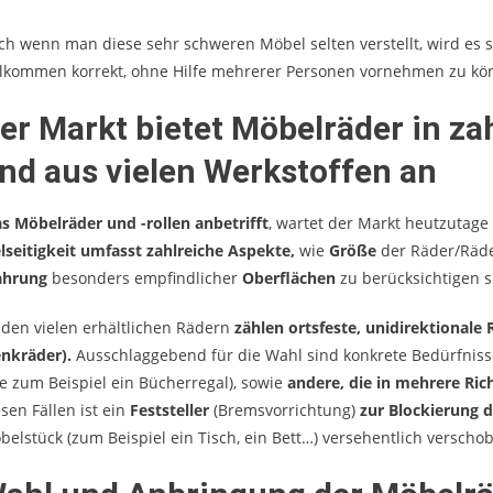
ch wenn man diese sehr schweren Möbel selten verstellt, wird es 
llkommen korrekt, ohne Hilfe mehrerer Personen vornehmen zu kö
er Markt bietet Möbelräder in z
nd aus vielen Werkstoffen an
s Möbelräder und -rollen anbetrifft
, wartet der Markt heutzutage
elseitigkeit umfasst zahlreiche Aspekte,
wie
Größe
der Räder/Räde
hrung
besonders empfindlicher
Oberflächen
zu berücksichtigen s
 den vielen erhältlichen Rädern
zählen ortsfeste, unidirektionale 
enkräder).
Ausschlaggebend für die Wahl sind konkrete Bedürfniss
ie zum Beispiel ein Bücherregal), sowie
andere, die in mehrere R
sen Fällen ist ein
Feststeller
(Bremsvorrichtung)
zur Blockierung 
belstück (zum Beispiel ein Tisch, ein Bett…) versehentlich verscho