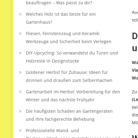
beauftragen – Was passt zu dir?
Au
Welches Holz ist das beste für ein
vo
Gartenhaus?
Fliesen, Feinsteinzeug und Keramik:
D
Werkzeuge und Sicherheit beim Verlegen
u
DIY-Upcycling: So verwandelst du Türen und
Holzreste in Designstücke
Wa
Vi
Goldener Herbst für Zuhause: Ideen für
Wa
drinnen und draußen zum Selbermachen
Gartenarbeit im Herbst: Vorbereitung für den
Zu
(L
Winter und das nächste Frühjahr
(w
Die häufigsten Schäden an Gartengeräten
die
und ihre fachgerechte Behebung
Mö
Professionelle Wand- und