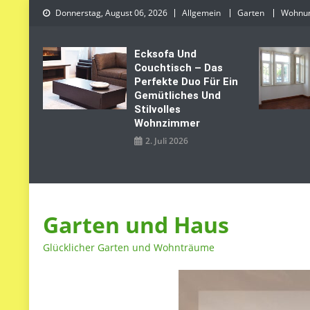
Skip
Donnerstag, August 06, 2026
Allgemein
Garten
Wohnu
to
content
Ecksofa Und
Couchtisch – Das
Perfekte Duo Für Ein
Gemütliches Und
Stilvolles
Wohnzimmer
2. Juli 2026
Garten und Haus
Glücklicher Garten und Wohnträume