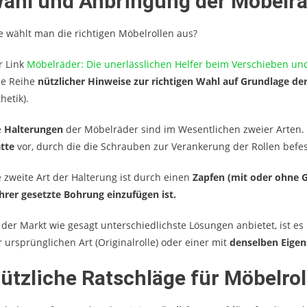
ahl und Anbringung der Möbelr
e wählt man die richtigen Möbelrollen aus?
r Link
Möbelräder: Die unerlässlichen Helfer beim Verschieben un
ne Reihe
nützlicher Hinweise zur richtigen Wahl auf Grundlage der
hetik).
e
Halterungen
der Möbelräder sind im Wesentlichen zweier Arten. D
atte
vor, durch die die Schrauben zur Verankerung der Rollen befes
e zweite Art der Halterung ist durch einen
Zapfen (mit oder ohne G
hrer gesetzte Bohrung
einzufügen ist.
 der Markt wie gesagt unterschiedlichste Lösungen anbietet, ist es
r ursprünglichen Art (Originalrolle) oder einer mit
denselben Eige
ützliche Ratschläge für Möbelrol