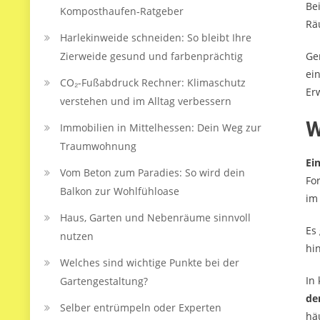
Be
Komposthaufen‑Ratgeber
Rä
Harlekinweide schneiden: So bleibt Ihre
Zierweide gesund und farbenprächtig
Ge
ei
CO₂-Fußabdruck Rechner: Klimaschutz
Er
verstehen und im Alltag verbessern
W
Immobilien in Mittelhessen: Dein Weg zur
Traumwohnung
Ei
Vom Beton zum Paradies: So wird dein
Fo
Balkon zur Wohlfühloase
im
Haus, Garten und Nebenräume sinnvoll
Es
nutzen
hi
Welches sind wichtige Punkte bei der
In
Gartengestaltung?
de
Selber entrümpeln oder Experten
hä