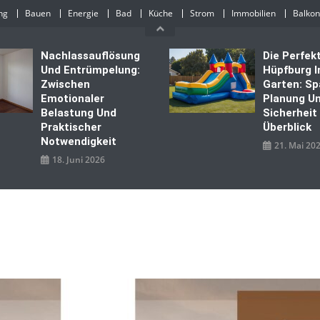
ng
Bauen
Energie
Bad
Küche
Strom
Immobilien
Balkon
Nachlassauflösung
Die Perfek
Und Entrümpelung:
Hüpfburg 
Zwischen
Garten: Sp
Emotionaler
Planung U
Belastung Und
Sicherheit
Praktischer
Überblick
Notwendigkeit
21. Mai 20
18. Juni 2026