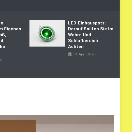
te
LED‑Einbauspots:
Im Eigenen
Darauf Sollten Sie Im
aß,
Wohn- Und
nd
Schlafbereich
 Im
Achten
12. April 2026
26