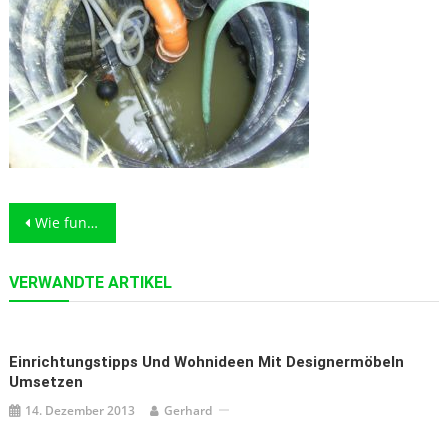
Beitragsnavigation
Wie funktionieren Abwassertanks und warum sind diese wichtig?
VERWANDTE ARTIKEL
Einrichtungstipps Und Wohnideen Mit Designermöbeln
Umsetzen
14. Dezember 2013
Gerhard