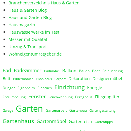
Branchenverzeichnis Haus & Garten
Haus & Garten Blog
Haus und Garten Blog
Hausmagazin
Hauswasserwerke im Test
Messer mit Qualität
Umzug & Transport
Wohneigentumratgeber.de
Bad
Badezimmer
Balkon
Bauen
Beet
Beleuchtung
Badmöbel
Bett
Dekoration
Designermöbel
Bilderrahmen
Blockhaus
Carport
Einrichtung
Energie
Dünger
Eigenheim
Einbruch
Fenster
Fliegengitter
Entrümpelung
Fertighaus
Ferienwohnung
Garten
Gartenarbeit
Gartenbau
Garage
Gartengestaltung
Gartenhaus
Gartenmöbel
Gartenteich
Gartentipps