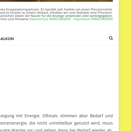
res Kooperationspartners. Es handelt sich hierbei um einen Provisionslink.
nd es kommt zu einem Verkauf, erhalten wir vom Anbieter eine Provision.
sönlichen Daten der Nutzer für die Anzeige verwendet oder weitergegeben.
Infos und Hinweise
Datenschutz IMMOXANDER
-
Impressum IMMOXANDER
BALKON
rsorgung mit Energie. Oftmals stimmen aber Bedarf und
onnenenergie, die nicht unmittelbar genutzt wird, muss
zeugte Wärme vor und geben diese bei Bedarf wieder ab.