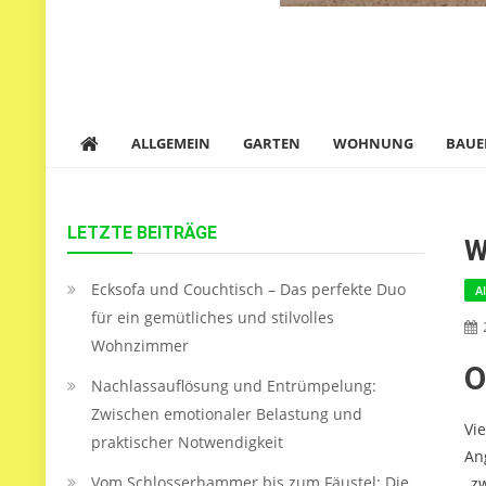
ALLGEMEIN
GARTEN
WOHNUNG
BAUE
LETZTE BEITRÄGE
W
Ecksofa und Couchtisch – Das perfekte Duo
A
für ein gemütliches und stilvolles
Wohnzimmer
O
Nachlassauflösung und Entrümpelung:
Zwischen emotionaler Belastung und
Vi
praktischer Notwendigkeit
An
Vom Schlosserhammer bis zum Fäustel: Die
„z