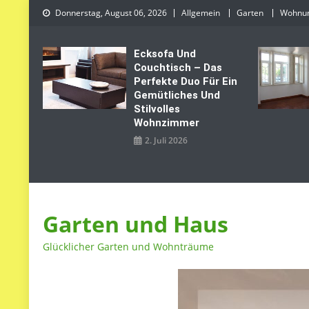
Skip
Donnerstag, August 06, 2026
Allgemein
Garten
Wohnu
to
content
Ecksofa Und
Couchtisch – Das
Perfekte Duo Für Ein
Gemütliches Und
Stilvolles
Wohnzimmer
2. Juli 2026
Garten und Haus
Glücklicher Garten und Wohnträume