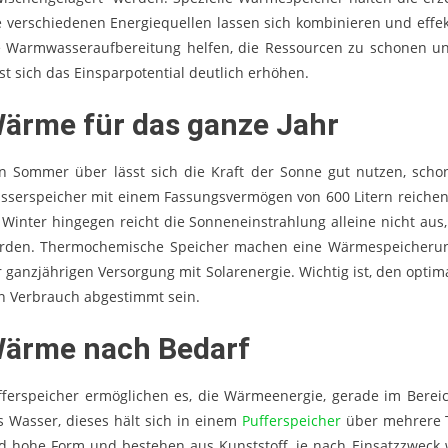
e verschiedenen Energiequellen lassen sich kombinieren und effe
e Warmwasseraufbereitung helfen, die Ressourcen zu schonen un
sst sich das Einsparpotential deutlich erhöhen.
ärme für das ganze Jahr
n Sommer über lässt sich die Kraft der Sonne gut nutzen, scho
sserspeicher mit einem Fassungsvermögen von 600 Litern reichen 
 Winter hingegen reicht die Sonneneinstrahlung alleine nicht au
rden. Thermochemische Speicher machen eine Wärmespeicherung
r ganzjährigen Versorgung mit Solarenergie. Wichtig ist, den opt
n Verbrauch abgestimmt sein.
ärme nach Bedarf
fferspeicher ermöglichen es, die Wärmeenergie, gerade im Bereic
s Wasser, dieses hält sich in einem
Pufferspeicher
über mehrere Ta
d hohe Form und bestehen aus Kunststoff, je nach Einsatzzweck w