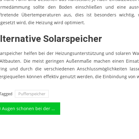
rmedämmung sollte den Boden einschließen und eine ausreic
ftretende Übertemperaturen aus, dies ist besonders wichtig,
ngesetzt wird, die Heizung wird optimiert.
lternative Solarspeicher
larspeicher helfen bei der Heizungsunterstützung und solaren W
 Altbauten. Die meist geringen Außenmaße machen einen Einsatz
ring und durch die verschiedenen Anschlussmöglichkeiten lassen
ergiequellen können effektiv genutzt werden, die Einbindung von 
Tagged
Pufferspeicher
eitragsnavigation
Augen schonen bei der Gartenarbeit