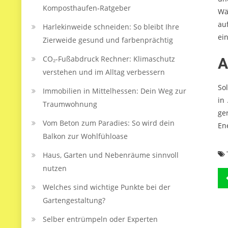
Komposthaufen‑Ratgeber
Wä
au
Harlekinweide schneiden: So bleibt Ihre
ei
Zierweide gesund und farbenprächtig
CO₂-Fußabdruck Rechner: Klimaschutz
A
verstehen und im Alltag verbessern
So
Immobilien in Mittelhessen: Dein Weg zur
in
Traumwohnung
ge
Vom Beton zum Paradies: So wird dein
En
Balkon zur Wohlfühloase
Haus, Garten und Nebenräume sinnvoll
nutzen
B
Welches sind wichtige Punkte bei der
Gartengestaltung?
Selber entrümpeln oder Experten