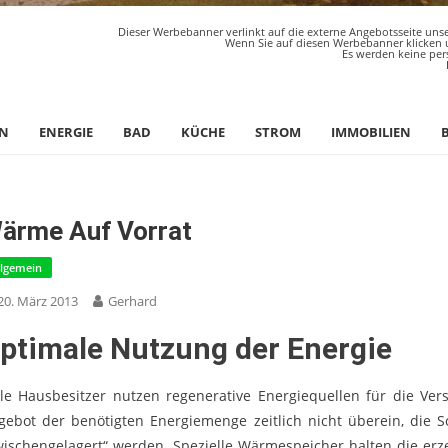
Dieser Werbebanner verlinkt auf die externe Angebotsseite unse
Wenn Sie auf diesen Werbebanner klicken u
Es werden keine per
N
ENERGIE
BAD
KÜCHE
STROM
IMMOBILIEN
ärme Auf Vorrat
llgemein
20. März 2013
Gerhard
ptimale Nutzung der Energie
ele Hausbesitzer nutzen regenerative Energiequellen für die Ve
gebot der benötigten Energiemenge zeitlich nicht überein, die S
wischengelagert“ werden. Spezielle Wärmespeicher halten die er