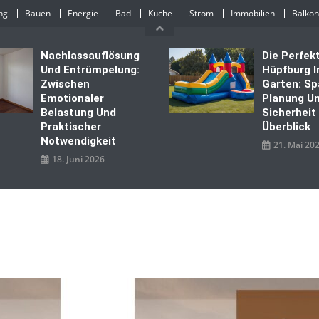
ng
Bauen
Energie
Bad
Küche
Strom
Immobilien
Balkon
Nachlassauflösung
Die Perfek
Und Entrümpelung:
Hüpfburg 
Zwischen
Garten: Sp
Emotionaler
Planung U
Belastung Und
Sicherheit
Praktischer
Überblick
Notwendigkeit
21. Mai 20
18. Juni 2026