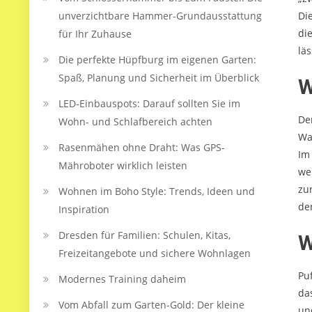
unverzichtbare Hammer-Grundausstattung
Di
di
für Ihr Zuhause
lä
Die perfekte Hüpfburg im eigenen Garten:
Spaß, Planung und Sicherheit im Überblick
W
LED‑Einbauspots: Darauf sollten Sie im
De
Wohn- und Schlafbereich achten
Wa
Rasenmähen ohne Draht: Was GPS-
Im
Mähroboter wirklich leisten
we
zu
Wohnen im Boho Style: Trends, Ideen und
de
Inspiration
Dresden für Familien: Schulen, Kitas,
W
Freizeitangebote und sichere Wohnlagen
Pu
Modernes Training daheim
da
Vom Abfall zum Garten-Gold: Der kleine
un