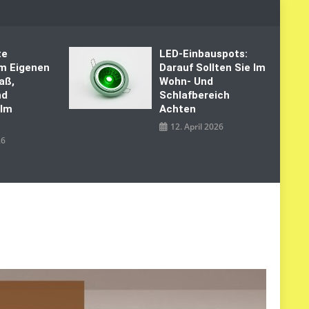
te
LED‑Einbauspots:
Im Eigenen
Darauf Sollten Sie Im
aß,
Wohn- Und
nd
Schlafbereich
 Im
Achten
12. April 2026
26