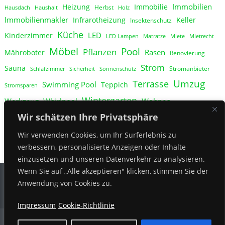
Immobilien
Heizung
Immobilie
Herbst
Hausdach
Haushalt
Holz
Immobilienmakler
Infrarotheizung
Keller
Insektenschutz
Küche
LED
Kinderzimmer
LED Lampen
Matratze
Miete
Mietrecht
Möbel
Pool
Pflanzen
Rasen
Mähroboter
Renovierung
Strom
Sauna
Stromanbieter
Schlafzimmer
Sicherheit
Sonnenschutz
Umzug
Terrasse
Swimming Pool
Teppich
Stromsparen
Wintergarten
Werkzeug
Whirlpool
Wohnen
Wohnung
Wir schätzen Ihre Privatsphäre
Zaun
Ökostrom
Wir verwenden Cookies, um Ihr Surferlebnis zu
verbessern, personalisierte Anzeigen oder Inhalte
einzusetzen und unseren Datenverkehr zu analysieren.
Wenn Sie auf „Alle akzeptieren" klicken, stimmen Sie der
Anwendung von Cookies zu.
Impressum
Cookie-Richtlinie
Theme by news-vibrant | garten-und-haus.com
|
Theme: News Vibrant by