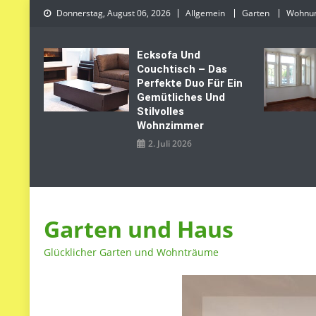
Skip
Donnerstag, August 06, 2026
Allgemein
Garten
Wohnu
to
content
Ecksofa Und
Couchtisch – Das
Perfekte Duo Für Ein
Gemütliches Und
Stilvolles
Wohnzimmer
2. Juli 2026
Garten und Haus
Glücklicher Garten und Wohnträume