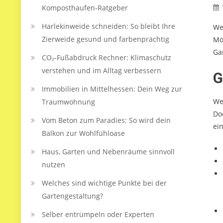
Komposthaufen‑Ratgeber
Harlekinweide schneiden: So bleibt Ihre
We
Zierweide gesund und farbenprächtig
Mö
Ga
CO₂-Fußabdruck Rechner: Klimaschutz
verstehen und im Alltag verbessern
G
Immobilien in Mittelhessen: Dein Weg zur
We
Traumwohnung
Do
Vom Beton zum Paradies: So wird dein
ei
Balkon zur Wohlfühloase
Haus, Garten und Nebenräume sinnvoll
nutzen
Welches sind wichtige Punkte bei der
Gartengestaltung?
Selber entrümpeln oder Experten