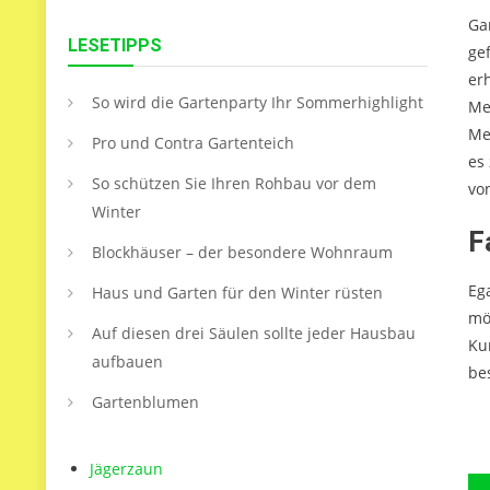
Ga
LESETIPPS
ge
er
So wird die Gartenparty Ihr Sommerhighlight
Me
Me
Pro und Contra Gartenteich
es 
So schützen Sie Ihren Rohbau vor dem
vo
Winter
F
Blockhäuser – der besondere Wohnraum
Eg
Haus und Garten für den Winter rüsten
mö
Auf diesen drei Säulen sollte jeder Hausbau
Ku
aufbauen
be
Gartenblumen
Jägerzaun