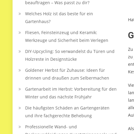
beauftragen – Was passt zu dir?
Welches Holz ist das beste für ein
Ha
Gartenhaus?
Fliesen, Feinsteinzeug und Keramik:
G
Werkzeuge und Sicherheit beim Verlegen
Zu
DIY-Upcycling: So verwandelst du Türen und
zu
Holzreste in Designstücke
en
Goldener Herbst für Zuhause: Ideen für
Ke
drinnen und draußen zum Selbermachen
Vi
Gartenarbeit im Herbst: Vorbereitung für den
la
Winter und das nächste Frühjahr
la
al
Die häufigsten Schäden an Gartengeräten
Au
und ihre fachgerechte Behebung
Professionelle Wand- und
Al