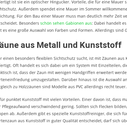
ertigt ist sie ein optischer Hingucker. Vorteile, die für eine Maue
chtschutz. Außerdem spendet eine Mauer im Sommer willkommenen 
richtung. Für den Bau einer Mauer muss man deutlich mehr Zeit v
tscheidet. Besonders
schön sehen Gabionen aus
: Dabei handelt es
bt es eine große Auswahl von Farben und Formen. Allerdings sind G
äune aus Metall und Kunststoff
r einen besonders flexiblen Sichtschutz sucht, ist mit Zäunen aus
fertigt. Oft handelt es sich dabei um ein System mit Einzelteilen, 
aktisch ist, dass der Zaun mit wenigen Handgriffen erweitert werde
rteneinfriedung umzugestalten. Darüber hinaus ist die Auswahl 
rgleich zu Holzzäunen sind Modelle aus PVC allerdings recht teuer.
für punktet Kunststoff mit vielen Vorteilen. Einer davon ist, dass 
r Pflegeaufwand verschwindend gering. Sollten sich Flecken bilden
ppen ab. Außerdem gibt es spezielle Kunststoffreiniger, die sich fü
rtenzaun aus Kunststoff in guter Qualität entscheidet, darf sich ü