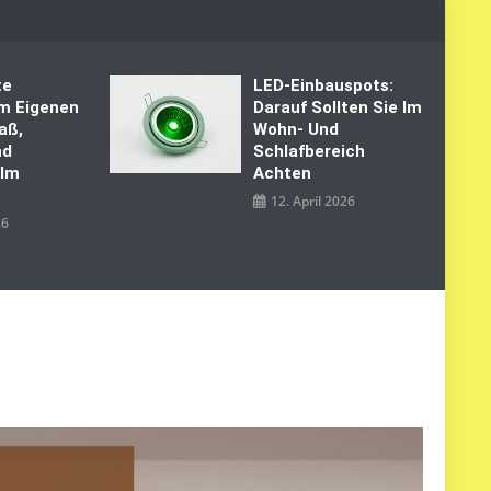
te
LED‑Einbauspots:
Im Eigenen
Darauf Sollten Sie Im
aß,
Wohn- Und
nd
Schlafbereich
 Im
Achten
12. April 2026
26