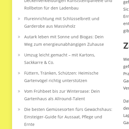
Deckenverkleidungen Kunststeinpaneele und
gef
Rollbeton für den Ladenbau
Si
Er
Flureinrichtung mit Schlüsselbrett und
en
Garderobe aus Massivholz
gi
Autark leben mit Sonne und Biogas: Dein
Z
Weg zum energieunabhängigen Zuhause
Umzug leicht gemacht – mit Kartons,
We
Sackkarre & Co.
ge
Füttern, Tränken, Schützen: Heimische
Pr
Gartenvögel richtig unterstützen
Ga
Ve
Vom Frühbeet bis zur Winteroase: Dein
Gartenhaus als Allround-Talent
Da
de
Die besten Gemüsesorten fürs Gewächshaus:
La
Einsteiger-Guide für Aussaat, Pflege und
Ga
Ernte