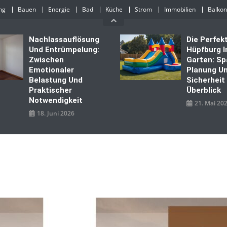
ng
Bauen
Energie
Bad
Küche
Strom
Immobilien
Balkon
Nachlassauflösung
Die Perfek
Und Entrümpelung:
Hüpfburg 
Zwischen
Garten: Sp
Emotionaler
Planung U
Belastung Und
Sicherheit
Praktischer
Überblick
Notwendigkeit
21. Mai 20
18. Juni 2026