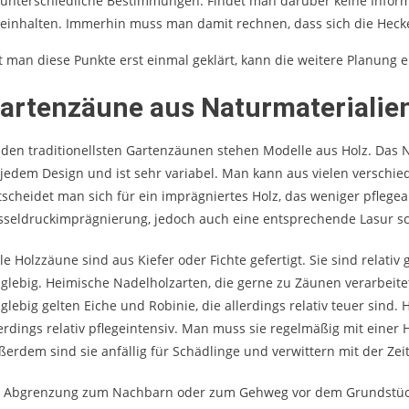
unterschiedliche Bestimmungen. Findet man darüber keine Inform
einhalten. Immerhin muss man damit rechnen, dass sich die Heck
t man diese Punkte erst einmal geklärt, kann die weitere Planung e
artenzäune aus Naturmaterialie
 den traditionellsten Gartenzäunen stehen Modelle aus Holz. Das Na
 jedem Design und ist sehr variabel. Man kann aus vielen versch
tscheidet man sich für ein imprägniertes Holz, das weniger pflegea
sseldruckimprägnierung, jedoch auch eine entsprechende Lasur sc
ele Holzzäune sind aus Kiefer oder Fichte gefertigt. Sie sind relati
nglebig. Heimische Nadelholzarten, die gerne zu Zäunen verarbeit
nglebig gelten Eiche und Robinie, die allerdings relativ teuer sind
lerdings relativ pflegeintensiv. Man muss sie regelmäßig mit einer 
ßerdem sind sie anfällig für Schädlinge und verwittern mit der Zeit
s Abgrenzung zum Nachbarn oder zum Gehweg vor dem Grundstück