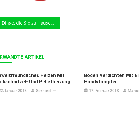
eitragsnavigation
Dinge, die Sie zu Hause haben sollten, aber erst vermissen, wenn es zu spät ist
RWANDTE ARTIKEL
weltfreundliches Heizen Mit
Boden Verdichten Mit E
ckschnitzel- Und Pelletheizung
Handstampfer
22. Januar 2013
Gerhard
17. Februar 2018
Manu