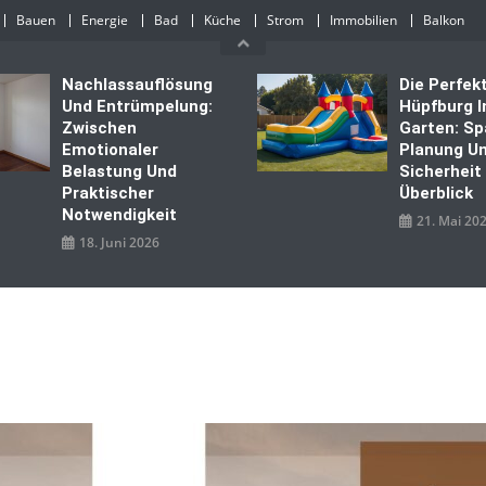
Bauen
Energie
Bad
Küche
Strom
Immobilien
Balkon
Nachlassauflösung
Die Perfek
Und Entrümpelung:
Hüpfburg 
Zwischen
Garten: Sp
Emotionaler
Planung U
Belastung Und
Sicherheit
Praktischer
Überblick
Notwendigkeit
21. Mai 20
18. Juni 2026