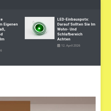
te
LED‑Einbauspots:
Im Eigenen
Darauf Sollten Sie Im
aß,
Wohn- Und
nd
Schlafbereich
 Im
Achten
12. April 2026
26